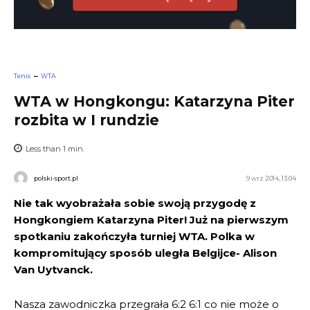
Tenis
WTA
WTA w Hongkongu: Katarzyna Piter
rozbita w I rundzie
Less than 1
min.
polski-sport.pl
9 wrz 2014, 13:04
Nie tak wyobrażała sobie swoją przygodę z
Hongkongiem Katarzyna Piter! Już na pierwszym
spotkaniu zakończyła turniej WTA. Polka w
kompromitujący sposób uległa Belgijce- Alison
Van Uytvanck.
Nasza zawodniczka przegrała 6:2 6:1 co nie może o