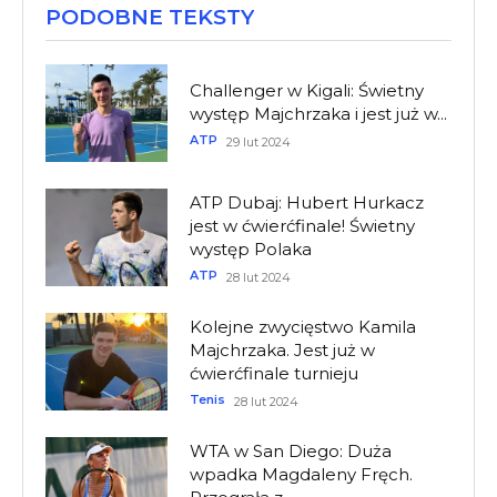
PODOBNE TEKSTY
Challenger w Kigali: Świetny
występ Majchrzaka i jest już w...
ATP
29 lut 2024
ATP Dubaj: Hubert Hurkacz
jest w ćwierćfinale! Świetny
występ Polaka
ATP
28 lut 2024
Kolejne zwycięstwo Kamila
Majchrzaka. Jest już w
ćwierćfinale turnieju
Tenis
28 lut 2024
WTA w San Diego: Duża
wpadka Magdaleny Fręch.