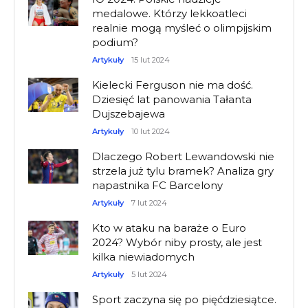
medalowe. Którzy lekkoatleci
realnie mogą myśleć o olimpijskim
podium?
Artykuły
15 lut 2024
Kielecki Ferguson nie ma dość.
Dziesięć lat panowania Tałanta
Dujszebajewa
Artykuły
10 lut 2024
Dlaczego Robert Lewandowski nie
strzela już tylu bramek? Analiza gry
napastnika FC Barcelony
Artykuły
7 lut 2024
Kto w ataku na baraże o Euro
2024? Wybór niby prosty, ale jest
kilka niewiadomych
Artykuły
5 lut 2024
Sport zaczyna się po pięćdziesiątce.