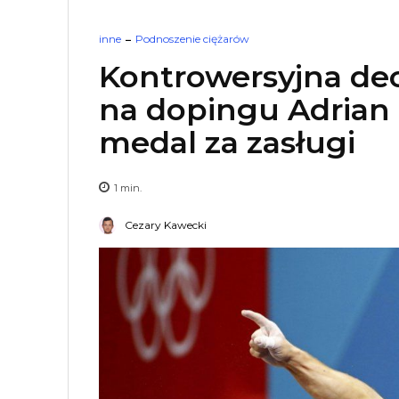
inne
Podnoszenie ciężarów
Kontrowersyjna dec
na dopingu Adrian Z
medal za zasługi
1
min.
Cezary Kawecki