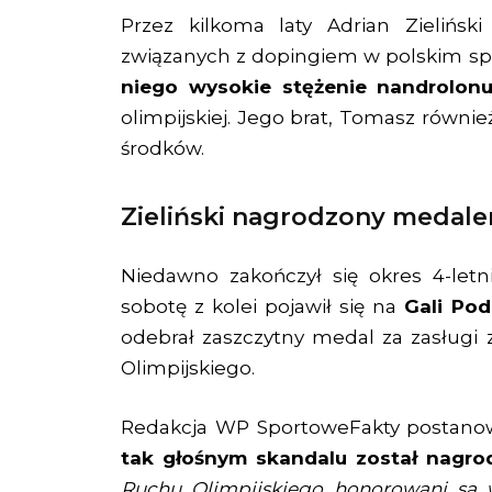
Przez kilkoma laty Adrian Zielińsk
związanych z dopingiem w polskim sp
niego wysokie stężenie nandrolonu
olimpijskiej. Jego brat, Tomasz równi
środków.
Zieliński nagrodzony medal
Niedawno zakończył się okres 4-letnie
sobotę z kolei pojawił się na
Gali Po
odebrał zaszczytny medal za zasługi 
Olimpijskiego.
Redakcja WP SportoweFakty postanow
tak głośnym skandalu został nagro
Ruchu Olimpijskiego honorowani są ws