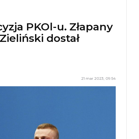
yzja PKOl-u. Złapany
ieliński dostał
21 mar 2023, 09:54