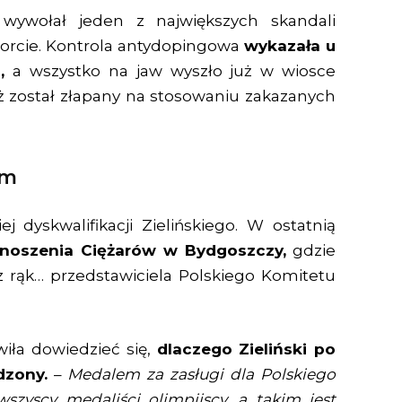
i wywołał jeden z największych skandali
orcie. Kontrola antydopingowa
wykazała u
,
a wszystko na jaw wyszło już w wiosce
eż został złapany na stosowaniu zakazanych
em
j dyskwalifikacji Zielińskiego. W ostatnią
dnoszenia Ciężarów w Bydgoszczy,
gdzie
z rąk… przedstawiciela Polskiego Komitetu
iła dowiedzieć się,
dlaczego Zieliński po
dzony.
–
Medalem za zasługi dla Polskiego
zyscy medaliści olimpijscy, a takim jest