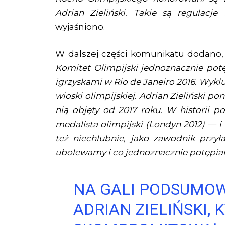
Adrian Zieliński. Takie są regulacj
wyjaśniono.
W dalszej części komunikatu dodano
Komitet Olimpijski jednoznacznie potę
igrzyskami w Rio de Janeiro 2016. Wykluc
wioski olimpijskiej. Adrian Zieliński poni
nią objęty od 2017 roku. W historii po
medalista olimpijski (Londyn 2012) — i
też niechlubnie, jako zawodnik prz
ubolewamy i co jednoznacznie potępi
NA GALI PODSUMOW
ADRIAN ZIELIŃSKI, 