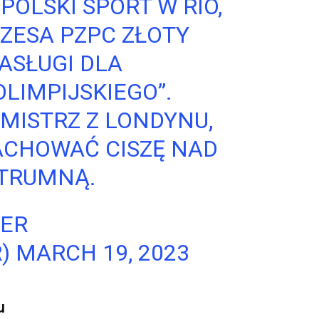
OLSKI SPORT W RIO,
ZESA PZPC ZŁOTY
ASŁUGI DLA
LIMPIJSKIEGO”.
MISTRZ Z LONDYNU,
ZACHOWAĆ CISZĘ NAD
TRUMNĄ.
BER
R)
MARCH 19, 2023
u