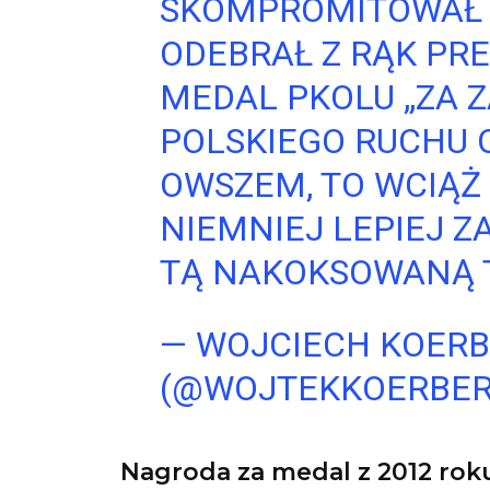
SKOMPROMITOWAŁ P
ODEBRAŁ Z RĄK PRE
MEDAL PKOLU „ZA Z
POLSKIEGO RUCHU O
OWSZEM, TO WCIĄŻ 
NIEMNIEJ LEPIEJ 
TĄ NAKOKSOWANĄ 
— WOJCIECH KOER
(@WOJTEKKOERBE
Nagroda za medal z 2012 rok