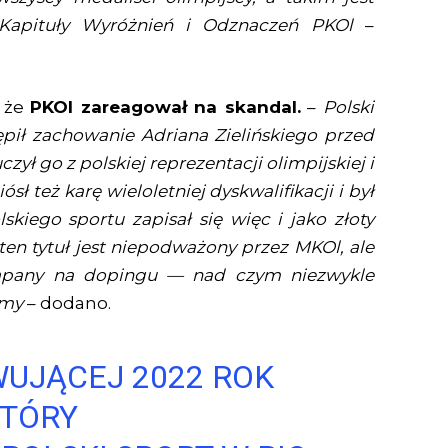
e Kapituły Wyróżnień i Odznaczeń PKOl
–
, że
PKOl zareagował na skandal.
–
Polski
pił zachowanie Adriana Zielińskiego przed
zył go z polskiej reprezentacji olimpijskiej i
ósł też karę wieloletniej dyskwalifikacji i był
lskiego sportu zapisał się więc i jako złoty
 ten tytuł jest niepodważony przez MKOl, ale
yłapany na dopingu — nad czym niezwykle
amy
– dodano.
UJĄCEJ 2022 ROK
KTÓRY