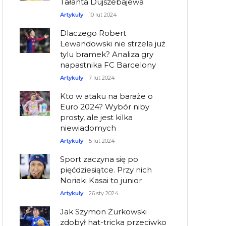
Tałanta Dujszebajewa
Artykuły
10 lut 2024
Dlaczego Robert
Lewandowski nie strzela już
tylu bramek? Analiza gry
napastnika FC Barcelony
Artykuły
7 lut 2024
Kto w ataku na baraże o
Euro 2024? Wybór niby
prosty, ale jest kilka
niewiadomych
Artykuły
5 lut 2024
Sport zaczyna się po
pięćdziesiątce. Przy nich
Noriaki Kasai to junior
Artykuły
26 sty 2024
Jak Szymon Żurkowski
zdobył hat-tricka przeciwko