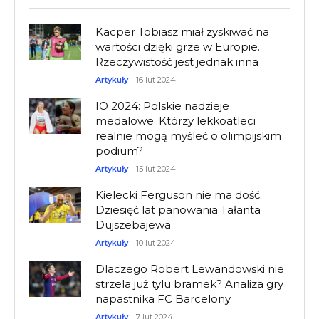
Kacper Tobiasz miał zyskiwać na
wartości dzięki grze w Europie.
Rzeczywistość jest jednak inna
Artykuły
16 lut 2024
IO 2024: Polskie nadzieje
medalowe. Którzy lekkoatleci
realnie mogą myśleć o olimpijskim
podium?
Artykuły
15 lut 2024
Kielecki Ferguson nie ma dość.
Dziesięć lat panowania Tałanta
Dujszebajewa
Artykuły
10 lut 2024
Dlaczego Robert Lewandowski nie
strzela już tylu bramek? Analiza gry
napastnika FC Barcelony
Artykuły
7 lut 2024