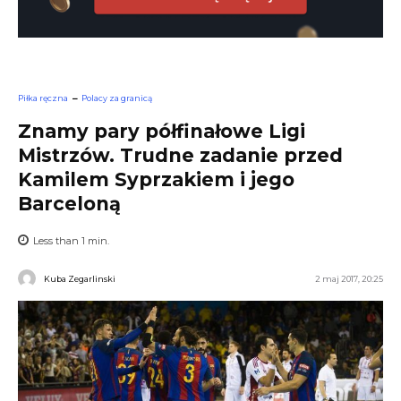
Piłka ręczna
Polacy za granicą
Znamy pary półfinałowe Ligi
Mistrzów. Trudne zadanie przed
Kamilem Syprzakiem i jego
Barceloną
Less than 1
min.
Kuba Zegarlinski
2 maj 2017, 20:25