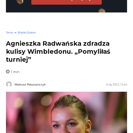
Tenis
Wielki Szlem
Agnieszka Radwańska zdradza
kulisy Wimbledonu. „Pomyliłaś
turniej”
1
min.
Mateusz Połuszańczyk
6 lip 2022, 13:44