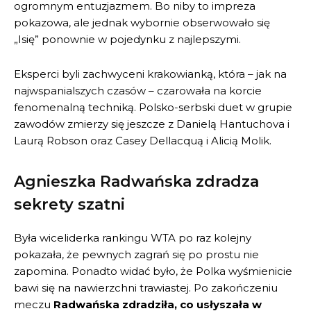
ogromnym entuzjazmem. Bo niby to impreza
pokazowa, ale jednak wybornie obserwowało się
„Isię” ponownie w pojedynku z najlepszymi.
Eksperci byli zachwyceni krakowianką, która – jak na
najwspanialszych czasów – czarowała na korcie
fenomenalną techniką. Polsko-serbski duet w grupie
zawodów zmierzy się jeszcze z Danielą Hantuchova i
Laurą Robson oraz Casey Dellacquą i Alicią Molik.
Agnieszka Radwańska zdradza
sekrety szatni
Była wiceliderka rankingu WTA po raz kolejny
pokazała, że pewnych zagrań się po prostu nie
zapomina. Ponadto widać było, że Polka wyśmienicie
bawi się na nawierzchni trawiastej. Po zakończeniu
meczu
Radwańska zdradziła, co usłyszała w