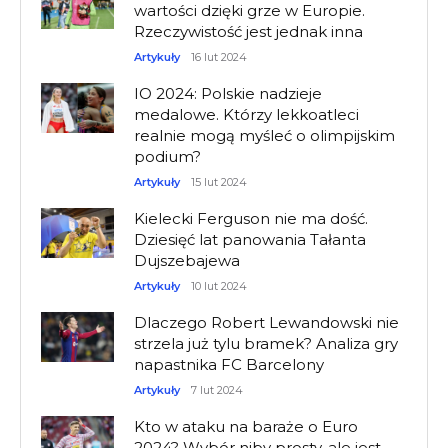
wartości dzięki grze w Europie.
Rzeczywistość jest jednak inna
Artykuły
16 lut 2024
IO 2024: Polskie nadzieje
medalowe. Którzy lekkoatleci
realnie mogą myśleć o olimpijskim
podium?
Artykuły
15 lut 2024
Kielecki Ferguson nie ma dość.
Dziesięć lat panowania Tałanta
Dujszebajewa
Artykuły
10 lut 2024
Dlaczego Robert Lewandowski nie
strzela już tylu bramek? Analiza gry
napastnika FC Barcelony
Artykuły
7 lut 2024
Kto w ataku na baraże o Euro
2024? Wybór niby prosty, ale jest