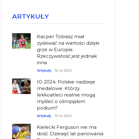
ARTYKUŁY
Kacper Tobiasz miał
zyskiwać na wartości dzięki
grze w Europie.
Rzeczywistość jest jednak
inna
Artykuły
16 lut 2024
IO 2024: Polskie nadzieje
medalowe. Którzy
lekkoatleci realnie mogą
myśleć o olimpijskim
podium?
Artykuły
15 lut 2024
Kielecki Ferguson nie ma
dość. Dziesięć lat panowania