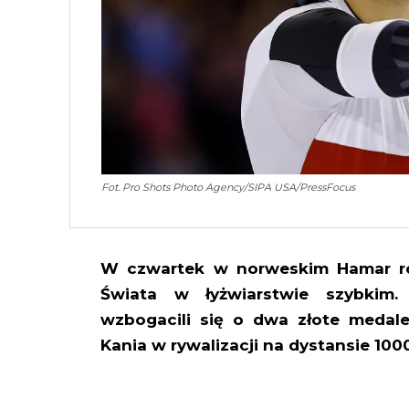
Fot. Pro Shots Photo Agency/SIPA USA/PressFocus
W czwartek w norweskim Hamar ro
Świata w łyżwiarstwie szybkim.
wzbogacili się o dwa złote medale,
Kania w rywalizacji na dystansie 100