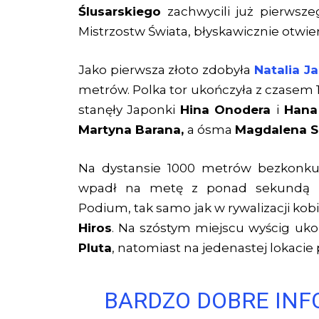
Ślusarskiego
zachwycili już pierwsze
Mistrzostw Świata, błyskawicznie otwie
Jako pierwsza złoto zdobyła
Natalia J
metrów. Polka tor ukończyła z czasem 
stanęły Japonki
Hina Onodera
i
Hana
Martyna Barana,
a ósma
Magdalena 
Na dystansie 1000 metrów bezkonku
wpadł na metę z ponad sekundą p
Podium, tak samo jak w rywalizacji kob
Hiros
. Na szóstym miejscu wyścig uk
Pluta
, natomiast na jedenastej lokacie
BARDZO DOBRE IN