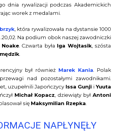
go dnia rywalizacji podczas Akademickich
rając worek z medalami.
abrzyk
, która rywalizowała na dystansie 1000
1.20,02. Na podium obok naszej zawodniczki
 Noake
. Czwarta była
Iga Wojtasik
, szósta
Smędzik
.
rencyjny był również
Marek Kania
. Polak
rzewagi nad pozostałymi zawodnikami.
iet, uzupełnili Japończycy
Issa Gunji
i
Yuuta
ończył
Michał Kopacz
, dziewiąty był
Antoni
 plasował się
Maksymilian Rzepka
.
FORMACJE NAPŁYNĘŁY