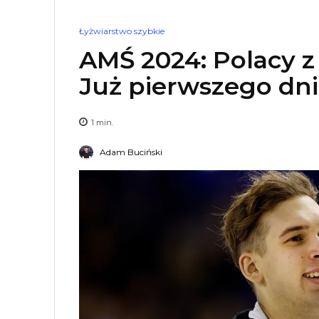
Łyżwiarstwo szybkie
AMŚ 2024: Polacy 
Już pierwszego dn
1
min.
Adam Buciński