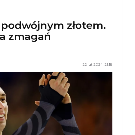
z podwójnym złotem.
ia zmagań
22 lut 2024, 21:18