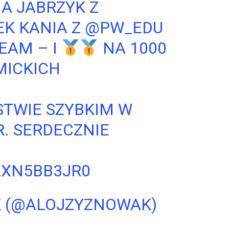
IA JABRZYK Z
EK KANIA Z
@PW_EDU
TEAM
– I
NA 1000
MICKICH
STWIE SZYBKIM W
. SERDECZNIE
LXN5BB3JR0
K (@ALOJZYZNOWAK)