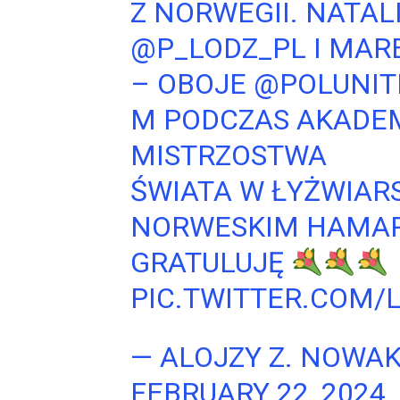
Z NORWEGII. NATAL
@P_LODZ_PL
I MAR
– OBOJE
@POLUNI
M PODCZAS AKADE
MISTRZOSTWA
ŚWIATA W ŁYŻWIAR
NORWESKIM HAMAR
GRATULUJĘ
PIC.TWITTER.COM/
— ALOJZY Z. NOWA
FEBRUARY 22, 2024