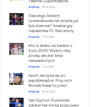
Tałanta Dujszebajewa
Artykuły
10 lut 2024
Dlaczego Robert
Lewandowski nie strzela już
tylu bramek? Analiza gry
napastnika FC Barcelony
Artykuły
7 lut 2024
Kto w ataku na baraże o
Euro 2024? Wybór niby
prosty, ale jest kilka
niewiadomych
Artykuły
5 lut 2024
Sport zaczyna się po
pięćdziesiątce. Przy nich
Noriaki Kasai to junior
Artykuły
26 sty 2024
Jak Szymon Żurkowski
zdobył hat-tricka przeciwko