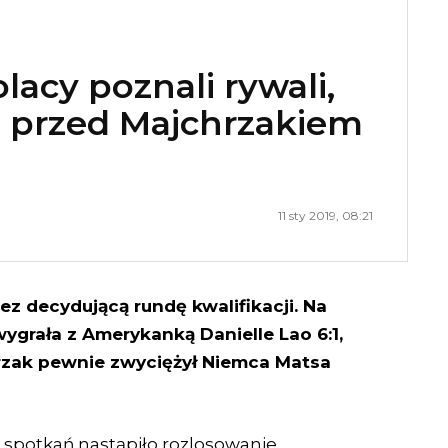
lacy poznali rywali,
e przed Majchrzakiem
11 sty 2019, 08:21
zez decydującą rundę kwalifikacji. Na
ygrała z Amerykanką Danielle Lao 6:1,
chrzak pewnie zwyciężył Niemca Matsa
 spotkań nastąpiło rozlosowanie