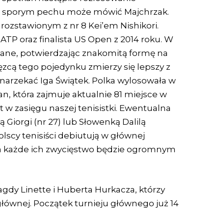
 O sporym pechu może mówić Majchrzak.
 rozstawionym z nr 8 Kei’em Nishikori.
 ATP oraz finalista US Open z 2014 roku. W
bane, potwierdzając znakomitą formę na
ęzcą tego pojedynku zmierzy się lepszy z
 narzekać Iga Świątek. Polka wylosowała w
, która zajmuje aktualnie 81 miejsce w
t w zasięgu naszej tenisistki. Ewentualna
 Giorgi (nr 27) lub Słowenką Dalilą
olscy tenisiści debiutują w głównej
 a każde ich zwycięstwo będzie ogromnym
gdy Linette i Huberta Hurkacza, którzy
łównej. Początek turnieju głównego już 14