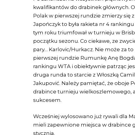
kwalifikantów do drabinek głównych.
Polak w pierwszej rundzie zmierzy się z
Japończyk to była rakieta nr 4 rankingu
tym roku triumfował w turnieju w Bris
początku sezonu. Co ciekawe, ze zwyci
pary… Karlovic/Hurkacz. Nie może za to
pierwszej rundzie Rumunkę Anę Bogdan
rankingu WTA i obiektywnie patrząc jes
druga runda to starcie z Włoszką Camilą
Jakupović. Należy pamiętać, że oboje P
drabince turnieju wielkoszlemowego,
sukcesem.
Wcześniej wylosowano już rywali dla Ma
mieli zapewnione miejsca w drabince g
stycznia.