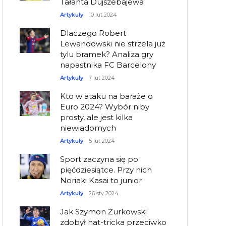
Tałanta Dujszebajewa
Artykuły
10 lut 2024
Dlaczego Robert
Lewandowski nie strzela już
tylu bramek? Analiza gry
napastnika FC Barcelony
Artykuły
7 lut 2024
Kto w ataku na baraże o
Euro 2024? Wybór niby
prosty, ale jest kilka
niewiadomych
Artykuły
5 lut 2024
Sport zaczyna się po
pięćdziesiątce. Przy nich
Noriaki Kasai to junior
Artykuły
26 sty 2024
Jak Szymon Żurkowski
zdobył hat-tricka przeciwko