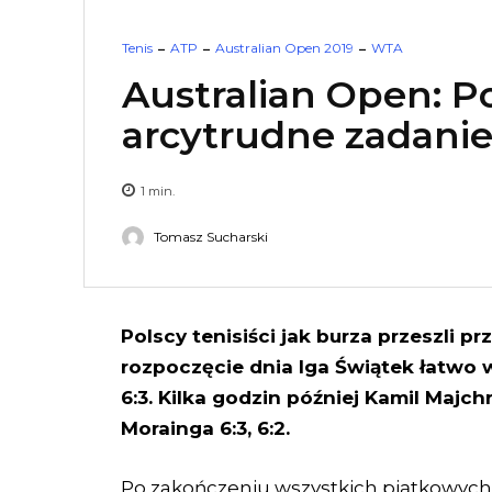
Tenis
ATP
Australian Open 2019
WTA
Australian Open: Po
arcytrudne zadani
1
min.
Tomasz Sucharski
Polscy tenisiści jak burza przeszli pr
rozpoczęcie dnia Iga Świątek łatwo w
6:3. Kilka godzin później Kamil Maj
Morainga 6:3, 6:2.
Po zakończeniu wszystkich piątkowych