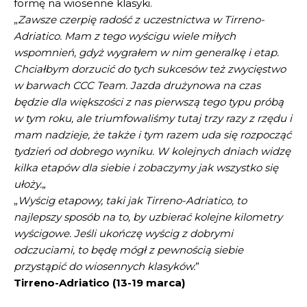
formę na wiosenne klasyki.
„
Zawsze czerpię radość z uczestnictwa w Tirreno-
Adriatico. Mam z tego wyścigu wiele miłych
wspomnień, gdyż wygrałem w nim generalkę i etap.
Chciałbym dorzucić do tych sukcesów też zwycięstwo
w barwach CCC Team. Jazda drużynowa na czas
będzie dla większości z nas pierwszą tego typu próbą
w tym roku, ale triumfowaliśmy tutaj trzy razy z rzędu i
mam nadzieje, że także i tym razem uda się rozpocząć
tydzień od dobrego wyniku. W kolejnych dniach widzę
kilka etapów dla siebie i zobaczymy jak wszystko się
ułoży.
„
„
Wyścig etapowy, taki jak Tirreno-Adriatico, to
najlepszy sposób na to, by uzbierać kolejne kilometry
wyścigowe. Jeśli ukończę wyścig z dobrymi
odczuciami, to będę mógł z pewnością siebie
przystąpić do wiosennych klasyków.
”
Tirreno-Adriatico (13-19 marca)