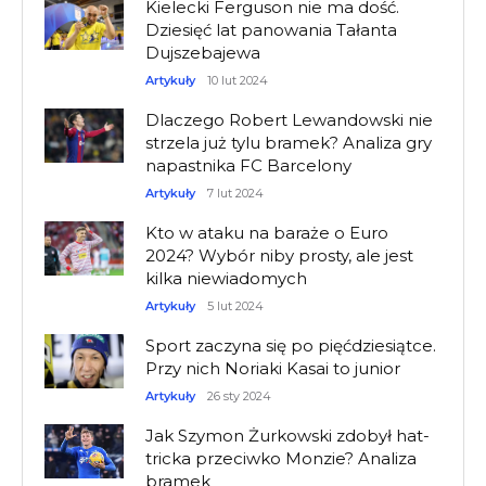
Kielecki Ferguson nie ma dość.
Dziesięć lat panowania Tałanta
Dujszebajewa
Artykuły
10 lut 2024
Dlaczego Robert Lewandowski nie
strzela już tylu bramek? Analiza gry
napastnika FC Barcelony
Artykuły
7 lut 2024
Kto w ataku na baraże o Euro
2024? Wybór niby prosty, ale jest
kilka niewiadomych
Artykuły
5 lut 2024
Sport zaczyna się po pięćdziesiątce.
Przy nich Noriaki Kasai to junior
Artykuły
26 sty 2024
Jak Szymon Żurkowski zdobył hat-
tricka przeciwko Monzie? Analiza
bramek