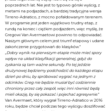
poprzednich lat. Nie jest to typowo górski wyścig, z
metami na podjazdach, a bardziej tradycyjna wersja
Tirreno-Adriatico, z mocno pofałdowanym terenem.
W programie jest jeden wyjątkowo trudny etap, z
rundą na koniec i ciężkim podjazdem, więc myślę, że
Gregowi Van Avermaetowi powinno to odpowiadać.
Naszym głównym celem jest triumf etapowy i udane
zakończenie przygotowań do klasyków.”
„
Dobry wynik na pierwszym etapie może mieć spory
wpływ na układ klasyfikacji generalnej, gdyż do
zyskania są tam ważne sekundy. Po tej jeździe
drużynowej będziemy podchodzić do każdego etapu
dzień po dniu, by spróbować wygrać na jednym z
odcinków. Greg nie będzie musiał być codziennie
chroniony przez cały zespół, więc inni również będą
mieli okazję, by się pokazać i pojechać agresywnie
.”
Van Avermaet, który wygrał Tirreno-Adriatico w 2016
roku, będzie chciał podczas tego wyścigu doszlifować