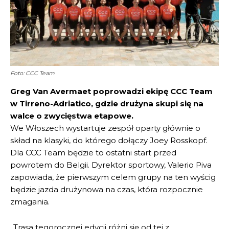
Foto: CCC Team
Greg Van Avermaet poprowadzi ekipę CCC Team
w Tirreno-Adriatico, gdzie drużyna skupi się na
walce o zwycięstwa etapowe.
We Włoszech wystartuje zespół oparty głównie o
skład na klasyki, do którego dołączy Joey Rosskopf.
Dla CCC Team będzie to ostatni start przed
powrotem do Belgii. Dyrektor sportowy, Valerio Piva
zapowiada, że pierwszym celem grupy na ten wyścig
będzie jazda drużynowa na czas, która rozpocznie
zmagania.
„Trasa tegorocznej edycji różni się od tej z