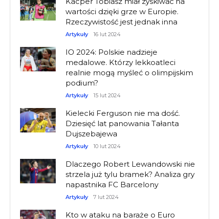
Kacper Tobiasz miał zyskiwać na
wartości dzięki grze w Europie.
Rzeczywistość jest jednak inna
Artykuły
16 lut 2024
IO 2024: Polskie nadzieje
medalowe. Którzy lekkoatleci
realnie mogą myśleć o olimpijskim
podium?
Artykuły
15 lut 2024
Kielecki Ferguson nie ma dość.
Dziesięć lat panowania Tałanta
Dujszebajewa
Artykuły
10 lut 2024
Dlaczego Robert Lewandowski nie
strzela już tylu bramek? Analiza gry
napastnika FC Barcelony
Artykuły
7 lut 2024
Kto w ataku na baraże o Euro