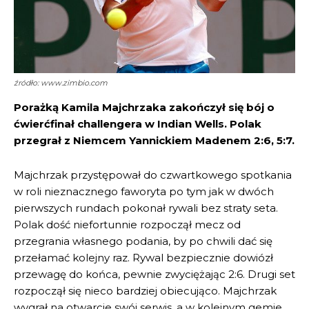
źródło: www.zimbio.com
Porażką Kamila Majchrzaka zakończył się bój o
ćwierćfinał challengera w Indian Wells. Polak
przegrał z Niemcem Yannickiem Madenem 2:6, 5:7.
Majchrzak przystępował do czwartkowego spotkania
w roli nieznacznego faworyta po tym jak w dwóch
pierwszych rundach pokonał rywali bez straty seta.
Polak dość niefortunnie rozpoczął mecz od
przegrania własnego podania, by po chwili dać się
przełamać kolejny raz. Rywal bezpiecznie dowiózł
przewagę do końca, pewnie zwyciężając 2:6. Drugi set
rozpoczął się nieco bardziej obiecująco. Majchrzak
wygrał na otwarcie swój serwis, a w kolejnym gemie