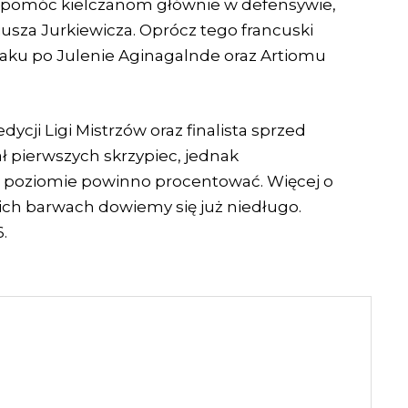
 ma pomóc kielczanom głównie w defensywie,
usza Jurkiewicza. Oprócz tego francuski
ataku po Julenie Aginagalnde oraz Artiomu
dycji Ligi Mistrzów oraz finalista sprzed
ał pierwszych skrzypiec, jednak
 poziomie powinno procentować. Więcej o
kich barwach dowiemy się już niedługo.
.