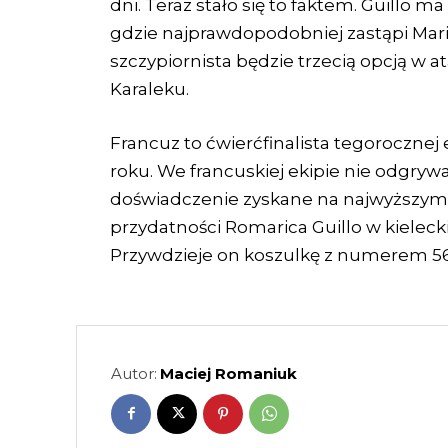
dni. Teraz stało się to faktem. Guillo
gdzie najprawdopodobniej zastąpi Mari
szczypiornista będzie trzecią opcją w 
Karaleku.
Francuz to ćwierćfinalista tegorocznej e
roku. We francuskiej ekipie nie odgryw
doświadczenie zyskane na najwyższym
przydatności Romarica Guillo w kielec
Przywdzieje on koszulkę z numerem 56
Autor:
Maciej Romaniuk