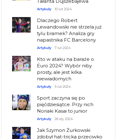
Tałanta Dujszebajewa
Artykuły
10 lut 2024
Dlaczego Robert
Lewandowski nie strzela już
tylu bramek? Analiza gry
napastnika FC Barcelony
Artykuły
7 lut 2024
Kto w ataku na baraże o
Euro 2024? Wybór niby
prosty, ale jest kilka
niewiadomych
Artykuły
5 lut 2024
Sport zaczyna się po
pięćdziesiątce. Przy nich
Noriaki Kasai to junior
Artykuły
26 sty 2024
Jak Szymon Żurkowski
zdobył hat-tricka przeciwko