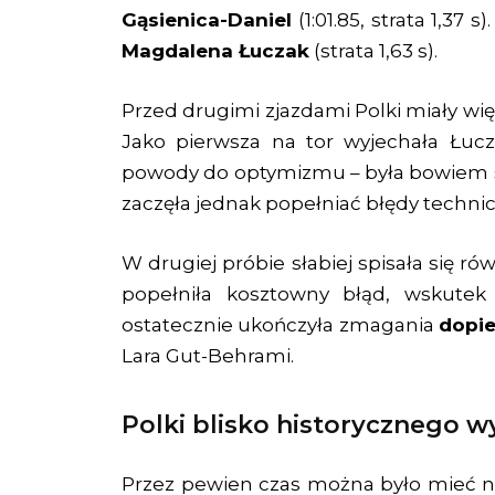
Gąsienica-Daniel
(1:01.85, strata 1,37 s
Magdalena Łuczak
(strata 1,63 s).
Przed drugimi zjazdami Polki miały wię
Jako pierwsza na tor wyjechała Łuc
powody do optymizmu – była bowiem
zaczęła jednak popełniać błędy techn
W drugiej próbie słabiej spisała się r
popełniła kosztowny błąd, wskutek 
ostatecznie ukończyła zmagania
dopie
Lara Gut-Behrami.
Polki blisko historycznego w
Przez pewien czas można było mieć nad