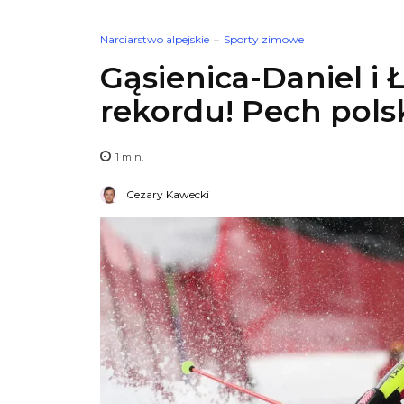
Narciarstwo alpejskie
Sporty zimowe
Gąsienica-Daniel i
rekordu! Pech pols
1
min.
Cezary Kawecki