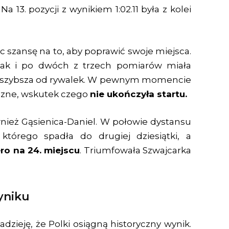
). Na 13. pozycji z wynikiem 1:02.11 była z kolei
c szansę na to, aby poprawić swoje miejsca.
zak i po dwóch z trzech pomiarów miała
 szybsza od rywalek. W pewnym momencie
iczne, wskutek czego
nie ukończyła startu.
ównież Gąsienica-Daniel. W połowie dystansu
którego spadła do drugiej dziesiątki, a
ro na 24. miejscu
. Triumfowała Szwajcarka
yniku
zieję, że Polki osiągną historyczny wynik.