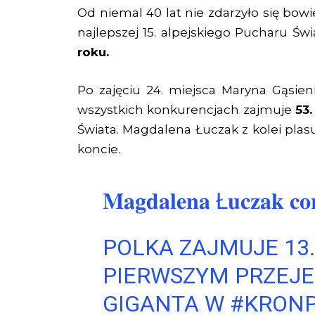
Od niemal 40 lat nie zdarzyło się bow
najlepszej 15. alpejskiego Pucharu Świ
roku.
Po zajęciu 24. miejsca Maryna Gąsien
wszystkich konkurencjach zajmuje
53.
Świata. Magdalena Łuczak z kolei plasu
koncie.
𝐌𝐚𝐠𝐝𝐚𝐥𝐞𝐧𝐚 Ł𝐮𝐜𝐳𝐚𝐤 𝐜𝐨𝐫
POLKA ZAJMUJE 13.
PIERWSZYM PRZEJE
GIGANTA W
#KRONP