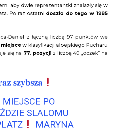
iem, aby dwie reprezentantki znalazły się w
ata. Po raz ostatni
doszło do tego w 1985
ica-Daniel z łączną liczbą 97 punktów we
 miejsce
w klasyfikacji alpejskiego Pucharu
je się na
77. pozycji
z liczbą 40 „oczek” na
𝐚𝐳 𝐬𝐳𝐲𝐛𝐬𝐳𝐚
 MIEJSCE PO
ŹDZIE SLALOMU
LATZ
MARYNA