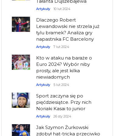
Tałanta Dujszebajewa
Artykuły
10 lut 2024
Dlaczego Robert
Lewandowski nie strzela już
tylu bramek? Analiza gry
napastnika FC Barcelony
Artykuły
7 lut 2024
Kto w ataku na baraże o
Euro 2024? Wybór niby
prosty, ale jest kilka
niewiadomych
Artykuły
5 lut 2024
Sport zaczyna się po
pięćdziesiątce. Przy nich
Noriaki Kasai to junior
Artykuły
26 sty 2024
Jak Szymon Żurkowski
zdobył hat-tricka przeciwko