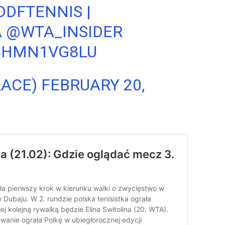
DDFTENNIS
|
A
@WTA_INSIDER
/4HMN1VG8LU
AACE)
FEBRUARY 20,