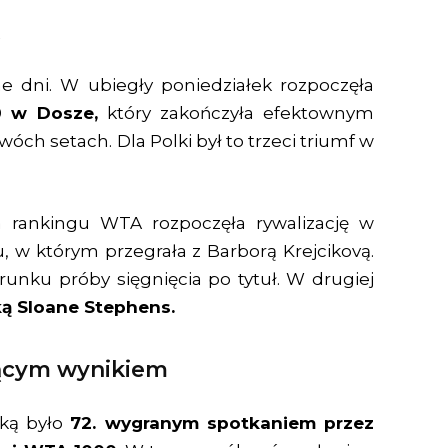
 dni. W ubiegły poniedziałek rozpoczęła
 w Dosze,
który zakończyła efektownym
ch setach. Dla Polki był to trzeci triumf w
a rankingu WTA rozpoczęła rywalizację w
u, w którym przegrała z Barborą Krejcikovą.
unku próby sięgnięcia po tytuł. W drugiej
ą Sloane Stephens.
ącym wynikiem
tką było
72. wygranym spotkaniem przez