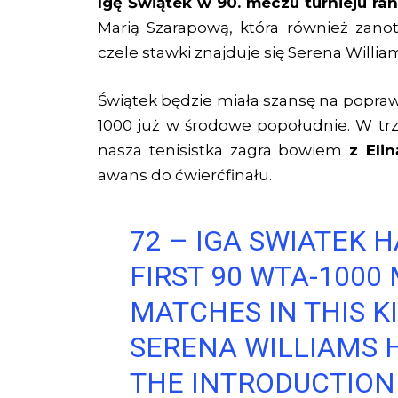
Igę Świątek w 90. meczu turnieju r
Marią Szarapową, która również zano
czele stawki znajduje się Serena Willi
Świątek będzie miała szansę na popr
1000 już w środowe popołudnie. W trz
nasza tenisistka zagra bowiem
z Elin
awans do ćwierćfinału.
72 – IGA SWIATEK 
FIRST 90 WTA-1000
MATCHES IN THIS K
SERENA WILLIAMS 
THE INTRODUCTION