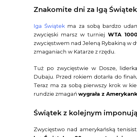
Znakomite dni za Igą Świątek
Iga Świątek
ma za sobą bardzo udane
zwycięski marsz w turniej
WTA 1000
zwycięstwem nad Jeleną Rybakiną w dwó
zmaganiach w Katarze z rzędu.
Tuż po zwycięstwie w Dosze, liderk
Dubaju. Przed rokiem dotarła do finał
Teraz ma za sobą pierwszy krok w kier
rundzie zmagań
wygrała z Amerykank
Świątek z kolejnym imponuj
Zwycięstwo nad amerykańską tenisis