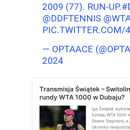
2009 (77). RUN-UP.
#
@DDFTENNIS
@WT
PIC.TWITTER.COM
— OPTAACE (@OPT
2024