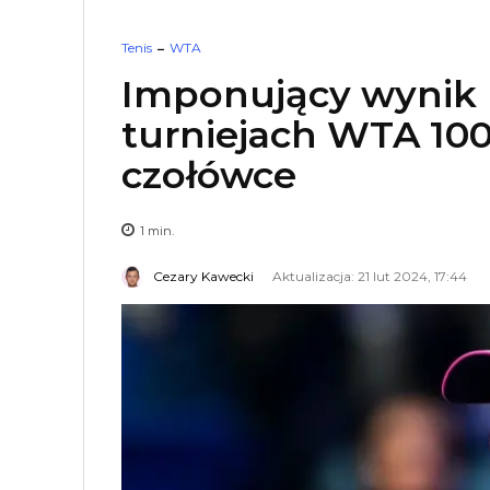
Tenis
WTA
Imponujący wynik 
turniejach WTA 1000
czołówce
1
min.
Cezary Kawecki
Aktualizacja: 21 lut 2024, 17:44