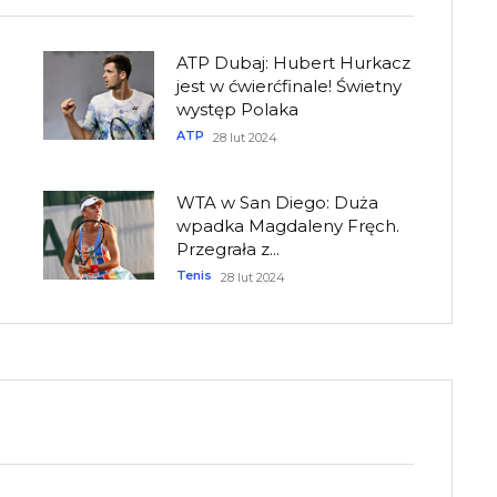
ATP Dubaj: Hubert Hurkacz
jest w ćwierćfinale! Świetny
występ Polaka
ATP
28 lut 2024
WTA w San Diego: Duża
wpadka Magdaleny Fręch.
Przegrała z...
Tenis
28 lut 2024