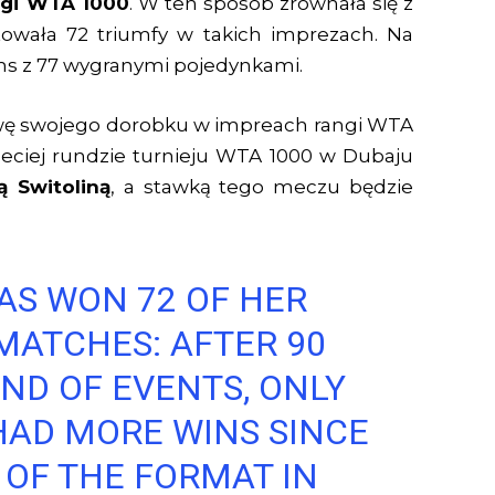
angi WTA 1000
. W ten sposób zrównała się z
towała 72 triumfy w takich imprezach. Na
ams z 77 wygranymi pojedynkami.
awę swojego dorobku w impreach rangi WTA
eciej rundzie turnieju WTA 1000 w Dubaju
ą Switoliną
, a stawką tego meczu będzie
HAS WON 72 OF HER
 MATCHES: AFTER 90
IND OF EVENTS, ONLY
HAD MORE WINS SINCE
 OF THE FORMAT IN