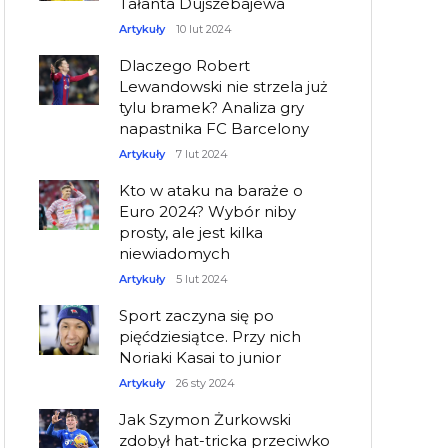
Tałanta Dujszebajewa
Artykuły
10 lut 2024
Dlaczego Robert
Lewandowski nie strzela już
tylu bramek? Analiza gry
napastnika FC Barcelony
Artykuły
7 lut 2024
Kto w ataku na baraże o
Euro 2024? Wybór niby
prosty, ale jest kilka
niewiadomych
Artykuły
5 lut 2024
Sport zaczyna się po
pięćdziesiątce. Przy nich
Noriaki Kasai to junior
Artykuły
26 sty 2024
Jak Szymon Żurkowski
zdobył hat-tricka przeciwko