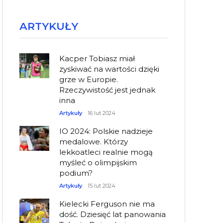
ARTYKUŁY
Kacper Tobiasz miał
zyskiwać na wartości dzięki
grze w Europie.
Rzeczywistość jest jednak
inna
Artykuły
16 lut 2024
IO 2024: Polskie nadzieje
medalowe. Którzy
lekkoatleci realnie mogą
myśleć o olimpijskim
podium?
Artykuły
15 lut 2024
Kielecki Ferguson nie ma
dość. Dziesięć lat panowania