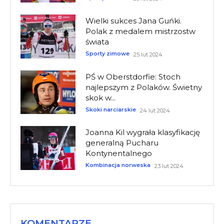
Wielki sukces Jana Guńki.
Polak z medalem mistrzostw
świata
Sporty zimowe
25 lut 2024
PŚ w Oberstdorfie: Stoch
najlepszym z Polaków. Świetny
skok w...
Skoki narciarskie
24 lut 2024
Joanna Kil wygrała klasyfikację
generalną Pucharu
Kontynentalnego
Kombinacja norweska
23 lut 2024
KOMENTARZE