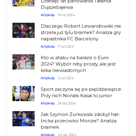
Dziesięć lat panowania Tałanta
Dujszebajewa
Artykuły
10 lut 2024
Dlaczego Robert Lewandowski nie
strzela już tylu bramek? Analiza gry
napastnika FC Barcelony
Artykuły
7 lut 2024
Kto w ataku na baraże o Euro
2024? Wybór niby prosty, ale jest
kilka niewiadomych
Artykuły
5 lut 2024
Sport zaczyna się po pięćdziesiątce.
Przy nich Noriaki Kasai to junior
Artykuły
26 sty 2024
Jak Szymon Żurkowski zdobył hat-
tricka przeciwko Monzie? Analiza
bramek
Artykuły
24 sty 2024