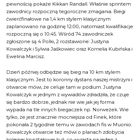
pewnością pokaże Kikkan Randall. Właśnie sprintem
zawodnicy rozpoczną tegoroczne zmagania. Biegi
ćwierćfinałowe na 1,4 km stylem klasycznym
zaplanowano na godzinę 12:00, natomiast kwalifikacje
rozpoczną się o 10:45. Wśród 74 zawodniczek
zgłoszone są 4 Polki, 2 rozstawione: Justyna
Kowalczyk i Sylwia Jaśkowiec oraz Kornelia Kubińska i
Ewelina Marcisz.
Dzień później odbędzie się bieg na 10 km stylem
klasycznym. Jest to koronny dystans naszej mistrzyni i
otwarcie mówi, że celuje tam w podium. Justyna
Kowalczyk w jednym z wywiadów zdradziła, że czuje
się bardzo dobrze, jednak nie wie jak jej forma
wypada na tle innych biegaczek np. Norweżek. Wie
tylko, że jest znacznie mocniejsza od Finek, które
pokonała 2 tygodnie temu w zawodach fis w Muonio.
Kowalczyk otwarcie też mówi o planach zdobycia
kolejnej kryształowej kuli, co wyrasta na jeden z