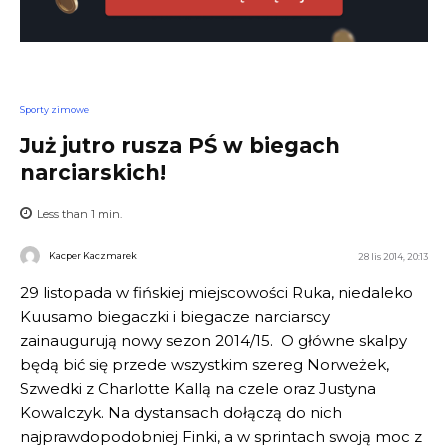
Sporty zimowe
Już jutro rusza PŚ w biegach
narciarskich!
Less than 1
min.
Kacper Kaczmarek
28 lis 2014, 20:13
29 listopada w fińskiej miejscowości Ruka, niedaleko
Kuusamo biegaczki i biegacze narciarscy
zainaugurują nowy sezon 2014/15. O główne skalpy
będą bić się przede wszystkim szereg Norweżek,
Szwedki z Charlotte Kallą na czele oraz Justyna
Kowalczyk. Na dystansach dołączą do nich
najprawdopodobniej Finki, a w sprintach swoją moc z