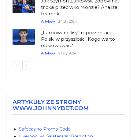
Jak Szymon Żurkowski zdobył hat-
tricka przeciwko Monzie? Analiza
bramek
Artykuły
24 sty 2024
„Farbowane lisy” reprezentacji
Polski w przyszłości. Kogo warto
obserwować?
Artykuły
23 sty 2024
ARTYKUŁY ZE STRONY
WWW.JOHNNYBET.COM
Safecasino Promo Code
Liverpool vs Galatasaray Prediction