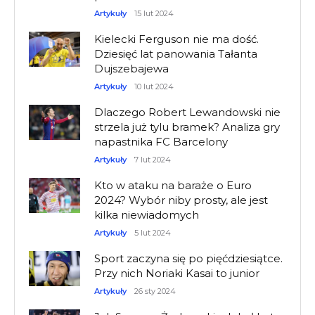
Artykuły
15 lut 2024
Kielecki Ferguson nie ma dość.
Dziesięć lat panowania Tałanta
Dujszebajewa
Artykuły
10 lut 2024
Dlaczego Robert Lewandowski nie
strzela już tylu bramek? Analiza gry
napastnika FC Barcelony
Artykuły
7 lut 2024
Kto w ataku na baraże o Euro
2024? Wybór niby prosty, ale jest
kilka niewiadomych
Artykuły
5 lut 2024
Sport zaczyna się po pięćdziesiątce.
Przy nich Noriaki Kasai to junior
Artykuły
26 sty 2024