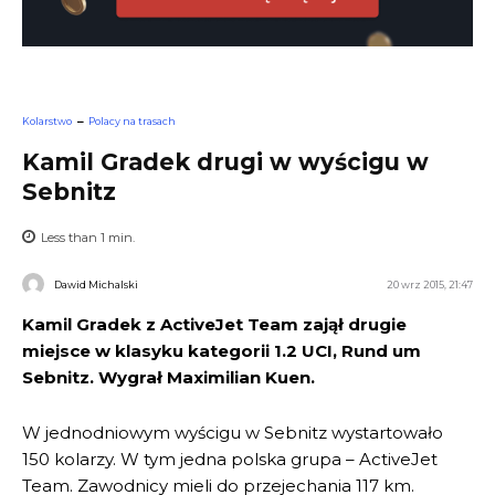
Kolarstwo
Polacy na trasach
Kamil Gradek drugi w wyścigu w
Sebnitz
Less than 1
min.
Dawid Michalski
20 wrz 2015, 21:47
Kamil Gradek z ActiveJet Team zajął drugie
miejsce w klasyku kategorii 1.2
UCI
, Rund
um
Sebnitz
. Wygrał Maximilian
Kuen
.
W jednodniowym wyścigu w
Sebnitz
wystartowało
150 kolarzy. W tym jedna polska grupa – ActiveJet
Team. Zawodnicy mieli do przejechania 117 km.