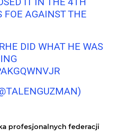
SED IT IN THE 4TH
 FOE AGAINST THE
ORHE DID WHAT HE WAS
ING
/PAKGQWNVJR
(@TALENGUZMAN)
 profesjonalnych federacji