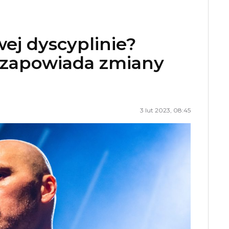
ej dyscyplinie?
i zapowiada zmiany
3 lut 2023, 08:45