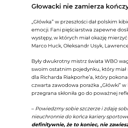
Głowacki nie zamierza kończyć
„Główka” w przeszłości dał polskim k
emocji. Fani pięściarstwa zapewne dos
występy, w których miał okazję mierzyć
Marco Huck, Ołeksandr Usyk, Lawrence 
Były dwukrotny mistrz świata WBO wagi 
swoim ostatnim pojedynku, który miał m
dla Richarda Riakporhe’a, który pokonał
czwarta zawodowa porażka „Główki” w ka
przegrana skłoniła go do poważnej refle
–
Powiedzmy sobie szczerze i zdaję sobi
nieuchronnie do końca kariery sportowe
definitywnie, że to koniec, nie zawie