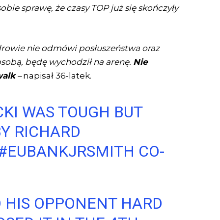
bie sprawę, że czasy TOP już się skończyły
zdrowie nie odmówi posłuszeństwa oraz
osobą, będę wychodził na arenę.
Nie
walk
–
napisał 36-latek.
KI WAS TOUGH BUT
BY RICHARD
#EUBANKJRSMITH
CO-
 HIS OPPONENT HARD