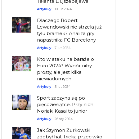
Tałanta Dujszebajewa
Artykuły
10 lut 2024
Dlaczego Robert
Lewandowski nie strzela już
tylu bramek? Analiza gry
napastnika FC Barcelony
Artykuły
7 lut 2024
Kto w ataku na baraże o
Euro 2024? Wybór niby
prosty, ale jest kilka
niewiadomych
Artykuły
5 lut 2024
Sport zaczyna się po
pięćdziesiątce. Przy nich
Noriaki Kasai to junior
Artykuły
26 sty 2024
Jak Szymon Żurkowski
zdobył hat-tricka przeciwko