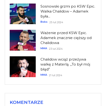
Sosnowski grzmi po KSW Epic.
Walka Chalidow – Adamek
była...
Boks
25 lut 2024
Ważenie przed KSW Epic.
Adamek znacznie cięższy od
Chalidowa
MMA
23 lut 2024
Chalidow wciąż przeżywa
walkę z Materlą. „To był mój
błąd”
MMA
21 lut 2024
KOMENTARZE