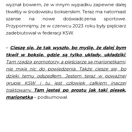
wyznał bowiem, że w innym wypadku zapewne dalej
tkwiłby w środowisku bokserskim. Teraz ma natomiast
szanse na nowe doświadczenia sportowe.
Przypomnijmy, że w czerwcu 2023 roku były pięściarz
zadebiutował w federacji KSW.
–
Cieszę się, że tak wyszło, bo myślę, że dalej bym
tkwił w boksie, gdzie są tylko układy, układziki
.
Tam rządzą promotorzy, a pięściarze są marionetkami,
nie mają nic do powiedzenia. Także cieszę się, bo
dzięki temu odszedłem. Jestem teraz w poważnej
grupie KSW i tu jest człowiek całkiem inaczej
traktowany.
Tam jesteś po prostu jak taki piesek,
marionetka
– podsumował.