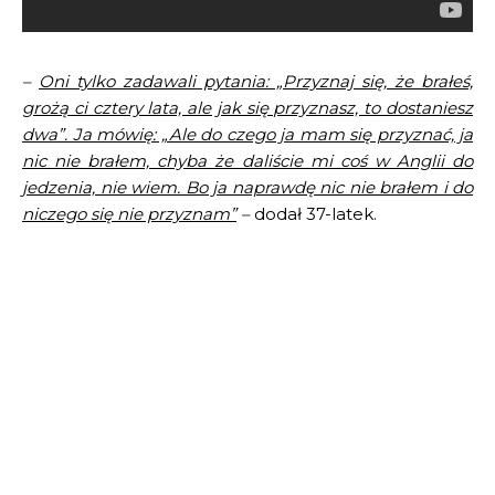
–
Oni tylko zadawali pytania: „Przyznaj się, że brałeś,
grożą ci cztery lata, ale jak się przyznasz, to dostaniesz
dwa”. Ja mówię: „Ale do czego ja mam się przyznać, ja
nic nie brałem, chyba że daliście mi coś w Anglii do
jedzenia, nie wiem. Bo ja naprawdę nic nie brałem i do
niczego się nie przyznam”
–
dodał 37-latek.