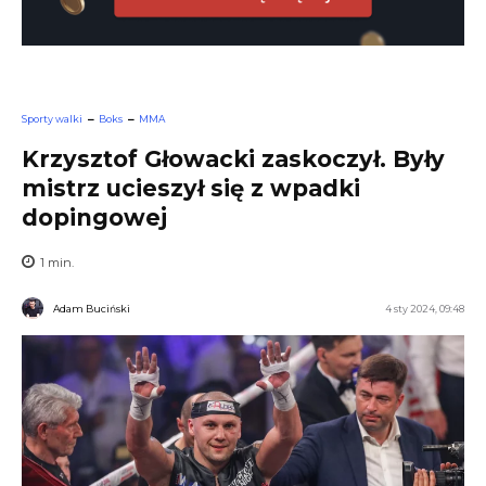
Sporty walki
Boks
MMA
Krzysztof Głowacki zaskoczył. Były
mistrz ucieszył się z wpadki
dopingowej
1
min.
Adam Buciński
4 sty 2024, 09:48