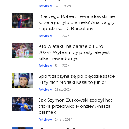
Artykuły
10 lut 2024
Dlaczego Robert Lewandowski nie
strzela już tylu bramek? Analiza gry
napastnika FC Barcelony
Artykuły
7 lut 2024
Kto w ataku na baraże o Euro
2024? Wybór niby prosty, ale jest
kilka niewiadomych
Artykuły
5 lut 2024
Sport zaczyna się po pięćdziesiątce.
Przy nich Noriaki Kasai to junior
Artykuły
26 sty 2024
Jak Szymon Żurkowski zdobył hat-
tricka przeciwko Monzie? Analiza
bramek
Artykuły
24 sty 2024