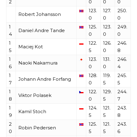
2
0
0
0
123.
127.
250.
Robert Johansson
0
0
0
1
125.
123.
249.
Daniel Andre Tande
4
0
0
0
1
122.
126.
246.
Maciej Kot
5
5
0
8
1
123.
131.
246.
Naoki Nakamura
6
0
0
4
1
128.
119.
245.
Johann Andre Forfang
7
0
5
5
1
122.
129.
244.
Viktor Polasek
8
0
5
7
1
124.
121.
243.
Kamil Stoch
9
5
5
8
2
125.
121.
243.
Robin Pedersen
0
5
5
6