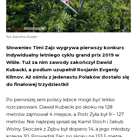
fot. Karolina Koster
Słoweniec Timi Zajc wygrywa pierwszy konkurs
indywidualny letniego cyklu grand prix 2019 w
Wiśle. Tuż za nim zawody zakończył Dawid
Kubacki, a podium uzupełnił Rosjanin Evgeniy
Klimov. Aż ośmiu z jedenastu Polaków dostało się
do finałowej trzydziestki!
Po pierwszej serii polscy kibice mogli być lekko
rozczarowani. Dawid Kubacki po skoku na 128
metrów zajmował 4 miejsce, a Piotr Żyła był 9 – 127
metrów. Nie najlepiej spisali się Kamil Stoch i Jakub
Wolny. Skoczek z Zębu był dopiero 14, a jego młodszy
kolega 30. Prowadził Zajc po skoku na 133,5 metra,