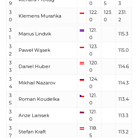
9
0
5
3
3
122.
123.
231.
Klemens Murańka
0
0
0
2
3
121.
Marius Lindvik
115.3
1
0
3
123.
Paweł Wąsek
115.0
2
0
3
120.
Daniel Huber
114.6
3
0
3
124.
Mikhail Nazarov
114.3
4
0
3
121.
Roman Koudelka
113.4
5
0
3
121.
Anze Lanisek
113.3
6
0
3
118.
Stefan Kraft
113.2
7
5