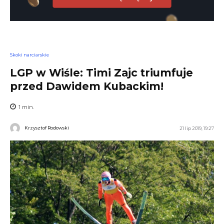
Skoki narciarskie
LGP w Wiśle: Timi Zajc triumfuje
przed Dawidem Kubackim!
1
min.
Krzysztof Rodowski
21 lip 2019, 19:27