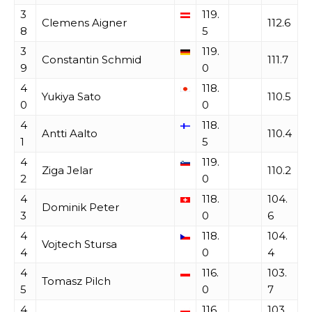
3
119.
Clemens Aigner
112.6
8
5
3
119.
Constantin Schmid
111.7
9
0
4
118.
Yukiya Sato
110.5
0
0
4
118.
Antti Aalto
110.4
1
5
4
119.
Ziga Jelar
110.2
2
0
4
118.
104.
Dominik Peter
3
0
6
4
118.
104.
Vojtech Stursa
4
0
4
4
116.
103.
Tomasz Pilch
5
0
7
4
116.
103.