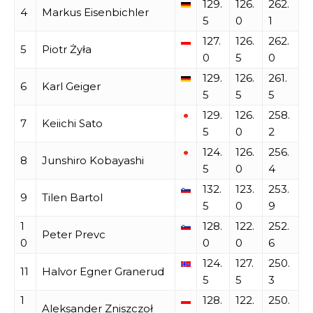
129.
126.
262.
4
Markus Eisenbichler
5
0
1
127.
126.
262.
5
Piotr Żyła
0
5
0
129.
126.
261.
6
Karl Geiger
5
5
5
129.
126.
258.
7
Keiichi Sato
5
0
2
124.
126.
256.
8
Junshiro Kobayashi
5
0
4
132.
123.
253.
9
Tilen Bartol
5
0
9
1
128.
122.
252.
Peter Prevc
0
0
0
6
124.
127.
250.
11
Halvor Egner Granerud
5
5
3
1
128.
122.
250.
Aleksander Zniszczoł