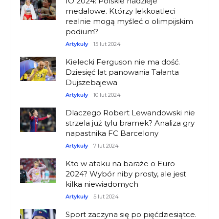
IO 2024: Polskie nadzieje
medalowe. Którzy lekkoatleci
realnie mogą myśleć o olimpijskim
podium?
Artykuły
15 lut 2024
Kielecki Ferguson nie ma dość.
Dziesięć lat panowania Tałanta
Dujszebajewa
Artykuły
10 lut 2024
Dlaczego Robert Lewandowski nie
strzela już tylu bramek? Analiza gry
napastnika FC Barcelony
Artykuły
7 lut 2024
Kto w ataku na baraże o Euro
2024? Wybór niby prosty, ale jest
kilka niewiadomych
Artykuły
5 lut 2024
Sport zaczyna się po pięćdziesiątce.