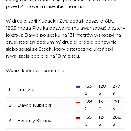
przed Klimovem i Eisenbichlerem.
W drugiej serii Kubacki i Żyła oddali lepsze próby.
126,5 metra Piotrka pozwoliło mu awansować o cztery
lokaty, a Dawid po skoku na 131 metrów wskoczył na
drugi stopień podium. W drugiej próbie ponownie
słabo spisał się Stoch, który ostatecznie ukończył
rywalizację dopiero na 19 miejscu.
Wyniki końcowe konkursu:
133.
128.
277.
1
Timi Zajc
5
5
9
128.
131.
271.
2
Dawid Kubacki
0
0
3
135.
124.
266.
3
Evgeniy Klimov
0
5
8