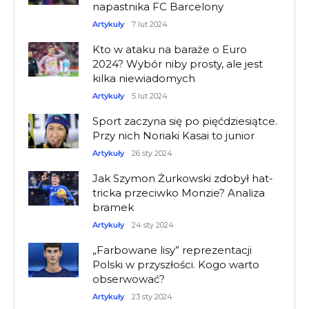
napastnika FC Barcelony
Artykuły
7 lut 2024
Kto w ataku na baraże o Euro
2024? Wybór niby prosty, ale jest
kilka niewiadomych
Artykuły
5 lut 2024
Sport zaczyna się po pięćdziesiątce.
Przy nich Noriaki Kasai to junior
Artykuły
26 sty 2024
Jak Szymon Żurkowski zdobył hat-
tricka przeciwko Monzie? Analiza
bramek
Artykuły
24 sty 2024
„Farbowane lisy” reprezentacji
Polski w przyszłości. Kogo warto
obserwować?
Artykuły
23 sty 2024