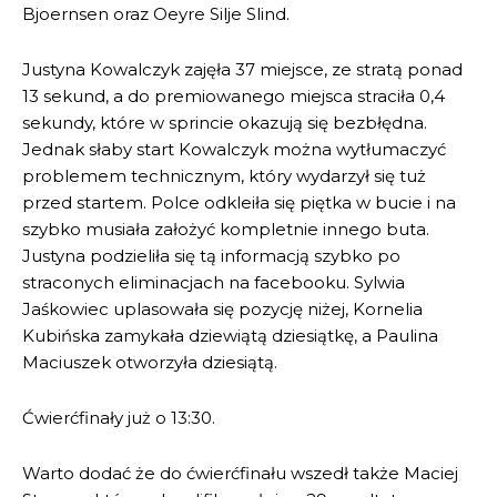
Bjoernsen oraz Oeyre Silje Slind.
Justyna Kowalczyk zajęła 37 miejsce, ze stratą ponad
13 sekund, a do premiowanego miejsca straciła 0,4
sekundy, które w sprincie okazują się bezbłędna.
Jednak słaby start Kowalczyk można wytłumaczyć
problemem technicznym, który wydarzył się tuż
przed startem. Polce odkleiła się piętka w bucie i na
szybko musiała założyć kompletnie innego buta.
Justyna podzieliła się tą informacją szybko po
straconych eliminacjach na facebooku. Sylwia
Jaśkowiec uplasowała się pozycję niżej, Kornelia
Kubińska zamykała dziewiątą dziesiątkę, a Paulina
Maciuszek otworzyła dziesiątą.
Ćwierćfinały już o 13:30.
Warto dodać że do ćwierćfinału wszedł także Maciej