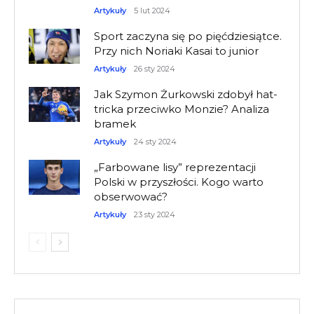
Artykuły
5 lut 2024
Sport zaczyna się po pięćdziesiątce.
Przy nich Noriaki Kasai to junior
Artykuły
26 sty 2024
Jak Szymon Żurkowski zdobył hat-
tricka przeciwko Monzie? Analiza
bramek
Artykuły
24 sty 2024
„Farbowane lisy” reprezentacji
Polski w przyszłości. Kogo warto
obserwować?
Artykuły
23 sty 2024