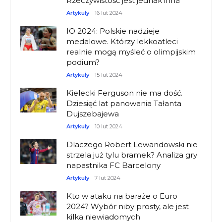
Rzeczywistość jest jednak inna
Artykuły
16 lut 2024
IO 2024: Polskie nadzieje
medalowe. Którzy lekkoatleci
realnie mogą myśleć o olimpijskim
podium?
Artykuły
15 lut 2024
Kielecki Ferguson nie ma dość.
Dziesięć lat panowania Tałanta
Dujszebajewa
Artykuły
10 lut 2024
Dlaczego Robert Lewandowski nie
strzela już tylu bramek? Analiza gry
napastnika FC Barcelony
Artykuły
7 lut 2024
Kto w ataku na baraże o Euro
2024? Wybór niby prosty, ale jest
kilka niewiadomych