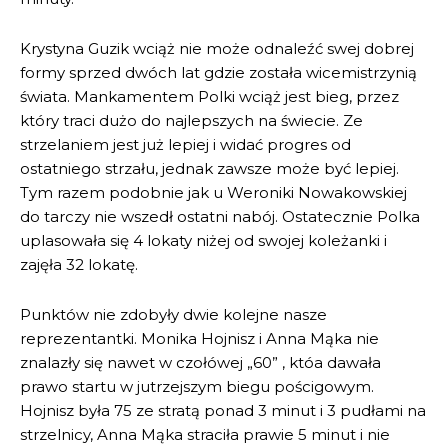
Krystyna Guzik wciąż nie może odnaleźć swej dobrej
formy sprzed dwóch lat gdzie została wicemistrzynią
świata. Mankamentem Polki wciąż jest bieg, przez
który traci dużo do najlepszych na świecie. Ze
strzelaniem jest już lepiej i widać progres od
ostatniego strzału, jednak zawsze może być lepiej.
Tym razem podobnie jak u Weroniki Nowakowskiej
do tarczy nie wszedł ostatni nabój. Ostatecznie Polka
uplasowała się 4 lokaty niżej od swojej koleżanki i
zajęła 32 lokatę.
Punktów nie zdobyły dwie kolejne nasze
reprezentantki. Monika Hojnisz i Anna Mąka nie
znalazły się nawet w czołówej „60” , któa dawała
prawo startu w jutrzejszym biegu pościgowym.
Hojnisz była 75 ze stratą ponad 3 minut i 3 pudłami na
strzelnicy, Anna Mąka straciła prawie 5 minut i nie