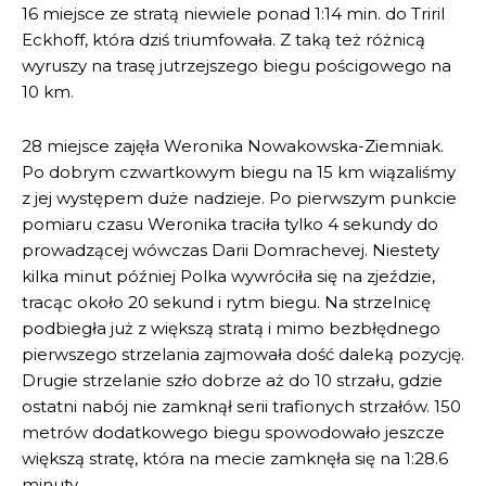
16 miejsce ze stratą niewiele ponad 1:14 min. do Triril
Eckhoff, która dziś triumfowała. Z taką też różnicą
wyruszy na trasę jutrzejszego biegu pościgowego na
10 km.
28 miejsce zajęła Weronika Nowakowska-Ziemniak.
Po dobrym czwartkowym biegu na 15 km wiązaliśmy
z jej występem duże nadzieje. Po pierwszym punkcie
pomiaru czasu Weronika traciła tylko 4 sekundy do
prowadzącej wówczas Darii Domrachevej. Niestety
kilka minut później Polka wywróciła się na zjeździe,
tracąc około 20 sekund i rytm biegu. Na strzelnicę
podbiegła już z większą stratą i mimo bezbłędnego
pierwszego strzelania zajmowała dość daleką pozycję.
Drugie strzelanie szło dobrze aż do 10 strzału, gdzie
ostatni nabój nie zamknął serii trafionych strzałów. 150
metrów dodatkowego biegu spowodowało jeszcze
większą stratę, która na mecie zamknęła się na 1:28.6
minuty.