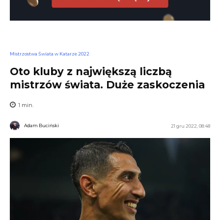
Mistrzostwa Świata w Katarze 2022
Oto kluby z największą liczbą
mistrzów świata. Duże zaskoczenia
1
min.
Adam Buciński
21 gru 2022, 08:48