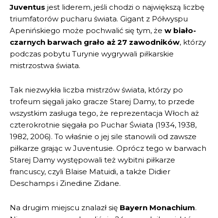
Juventus
jest liderem, jeśli chodzi o największą liczbę
triumfatorów pucharu świata. Gigant z Półwyspu
Apenińskiego może pochwalić się tym, że
w biało-
czarnych barwach grało aż 27 zawodników
, którzy
podczas pobytu Turynie wygrywali piłkarskie
mistrzostwa świata.
Tak niezwykła liczba mistrzów świata, którzy po
trofeum sięgali jako gracze Starej Damy, to przede
wszystkim zasługa tego, że reprezentacja Włoch aż
czterokrotnie sięgała po Puchar Świata (1934, 1938,
1982, 2006). To właśnie o jej sile stanowili od zawsze
piłkarze grając w Juventusie. Oprócz tego w barwach
Starej Damy występowali też wybitni piłkarze
francuscy, czyli Blaise Matuidi, a także Didier
Deschamps i Zinedine Zidane.
Na drugim miejscu znalazł się
Bayern Monachium
.