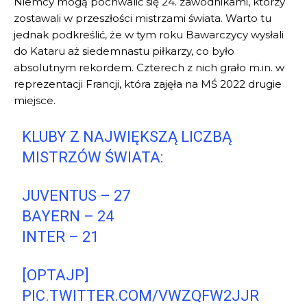
Niemcy mogą pochwalić się 24. zawodnikami, którzy
zostawali w przeszłości mistrzami świata. Warto tu
jednak podkreślić, że w tym roku Bawarczycy wysłali
do Kataru aż siedemnastu piłkarzy, co było
absolutnym rekordem. Czterech z nich grało m.in. w
reprezentacji Francji, która zajęła na MŚ 2022 drugie
miejsce.
KLUBY Z NAJWIĘKSZĄ LICZBĄ
MISTRZÓW ŚWIATA:
JUVENTUS – 27
BAYERN – 24
INTER – 21
[OPTAJP]
PIC.TWITTER.COM/VWZQFW2JJR