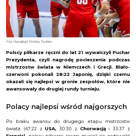
Fot. Handball Polska Twitter
Polscy piłkarze ręczni do lat 21 wywalczyli Puchar
Prezydenta, czyli nagrodę pocieszenia podczas
mistrzostw świata w Niemczech i Grecji. Biało-
czerwoni pokonali 28:22 Japonię, dzięki czemu
okazali się najlepsi w gronie zespołów, które nie
awansowały do drugiej rundy turnieju.
Polacy najlepsi wśród najgorszych
Po braku awansu do drugiego etapu mistrzostw
świata (47:22 z
USA,
30:30 z
Chorwacją
i 33:37 z
Francją),
polscy piłkarze ręczni musieli się zadowolić