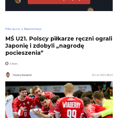
Piłka ręczna
Reprezentacja
MŚ U21. Polscy piłkarze ręczni ograli
Japonię i zdobyli „nagrodę
pocieszenia”
1
min.
Cezary Kawecki
30 cze 2023, 08:43