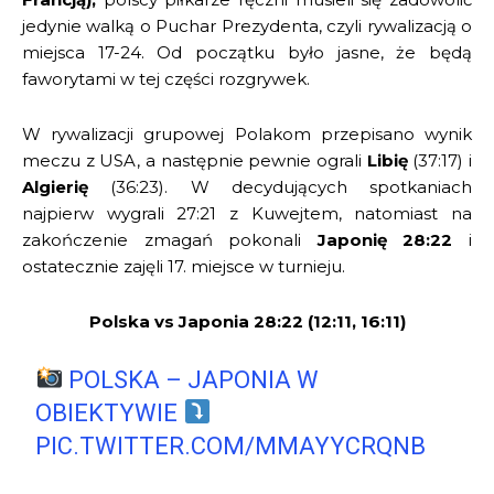
jedynie walką o Puchar Prezydenta, czyli rywalizacją o
miejsca 17-24. Od początku było jasne, że będą
faworytami w tej części rozgrywek.
W rywalizacji grupowej Polakom przepisano wynik
meczu z USA, a następnie pewnie ograli
Libię
(37:17) i
Algierię
(36:23). W decydujących spotkaniach
najpierw wygrali 27:21 z Kuwejtem, natomiast na
zakończenie zmagań pokonali
Japonię 28:22
i
ostatecznie zajęli 17. miejsce w turnieju.
Polska vs Japonia 28:22 (12:11, 16:11)
POLSKA – JAPONIA W
OBIEKTYWIE
PIC.TWITTER.COM/MMAYYCRQNB