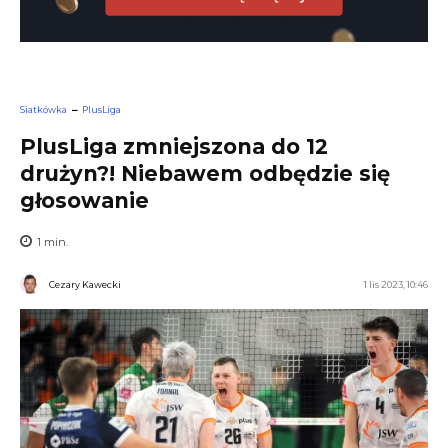
Siatkówka
PlusLiga
PlusLiga zmniejszona do 12
drużyn?! Niebawem odbędzie się
głosowanie
1
min.
Cezary Kawecki
1 lis 2023, 10:46