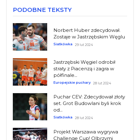
PODOBNE TEKSTY
Norbert Huber zdecydował.
Zostaje w Jastrzębskim Węglu
Siatkówka
29 lut 2024
Jastrzębski Węgiel odrobił
straty z Piacenzą i zagra w
półfinale...
Europejskie puchary
28 lut 2024
Puchar CEV: Zdecydował złoty
set. Grot Budowlani byli krok
od...
Siatkówka
28 lut 2024
Projekt Warszawa wygrywa
Challenge Cup! Olbrzymi