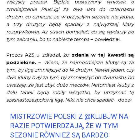
wszyscy prezesi. Będzie postawiony wniosek o
zmniejszenie PlusLigi za dwa lata do czternastu
drużyn, co oznacza, że w przyszłym sezonie nie jedna,
a trzy drużyny będą spadały z najwyższej klasy
rozgrywkowej. Aż strach pomyśleć, co się wydarzy po
tym zebraniu, bo to nabierze tempa
– powiedział.
Prezes AZS-u zdradził, że
zdania w tej kwestii są
podzielone.
–
Wiem, że najmocniejsze kluby są za
tym, by ligę zmniejszyć do 14 drużyn. Nawet jeden, czy
dwa kluby były za tym, by zmniejszyć do dwunastu, bo
uważają, że jest zbyt dużo meczów. Natomiast kluby z
dołu tabeli będą robiły wszystko, by utrzymać tę
szesnastozespołową ligę. Nikt nie chce spadać
– dodał.
MISTRZOWIE POLSKI Z
@KLUBJW
NA
RAZIE POTWIERDZAJĄ, ŻE W TYM
SEZONIE RÓWNIEŻ SĄ BARDZO