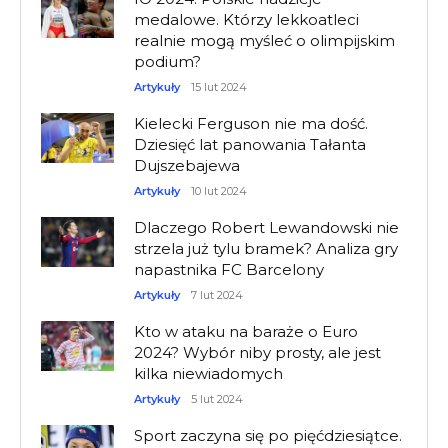
medalowe. Którzy lekkoatleci
realnie mogą myśleć o olimpijskim
podium?
Artykuły
15 lut 2024
Kielecki Ferguson nie ma dość.
Dziesięć lat panowania Tałanta
Dujszebajewa
Artykuły
10 lut 2024
Dlaczego Robert Lewandowski nie
strzela już tylu bramek? Analiza gry
napastnika FC Barcelony
Artykuły
7 lut 2024
Kto w ataku na baraże o Euro
2024? Wybór niby prosty, ale jest
kilka niewiadomych
Artykuły
5 lut 2024
Sport zaczyna się po pięćdziesiątce.