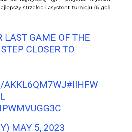
jlepszy strzelec i asystent turnieju (6 goli
R LAST GAME OF THE
STEP CLOSER TO
CO/AKKL6QM7WJ
#IIHFW
L
/HPWMVUGG3C
EY)
MAY 5, 2023