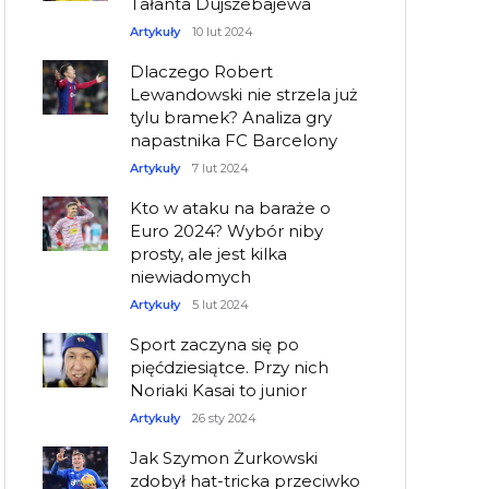
Tałanta Dujszebajewa
Artykuły
10 lut 2024
Dlaczego Robert
Lewandowski nie strzela już
tylu bramek? Analiza gry
napastnika FC Barcelony
Artykuły
7 lut 2024
Kto w ataku na baraże o
Euro 2024? Wybór niby
prosty, ale jest kilka
niewiadomych
Artykuły
5 lut 2024
Sport zaczyna się po
pięćdziesiątce. Przy nich
Noriaki Kasai to junior
Artykuły
26 sty 2024
Jak Szymon Żurkowski
zdobył hat-tricka przeciwko