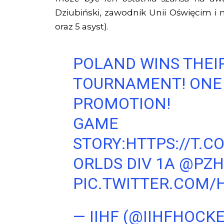
Dziubiński, zawodnik Unii Oświęcim i na
oraz 5 asyst).
POLAND WINS THEI
TOURNAMENT! ONE 
PROMOTION!
GAME
STORY:
HTTPS://T.
ORLDS
DIV 1A
@PZH
PIC.TWITTER.COM
— IIHF (@IIHFHOCK