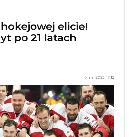
hokejowej elicie!
t po 21 latach
5 maj 2023, 17:12