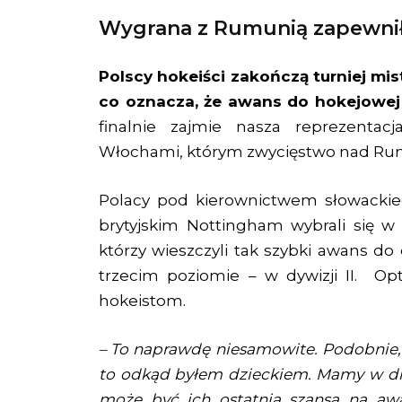
Wygrana z Rumunią zapewnił
Polscy hokeiści zakończą turniej mist
co oznacza, że awans do hokejowej e
finalnie zajmie nasza reprezentac
Włochami, którym zwycięstwo nad Ru
Polacy pod kierownictwem słowackieg
brytyjskim Nottingham wybrali się w 
którzy wieszczyli tak szybki awans do
trzecim poziomie – w dywizji II. Op
hokeistom.
– To naprawdę niesamowite. Podobnie,
to odkąd byłem dzieckiem. Mamy w druż
może być ich ostatnia szansa na awa