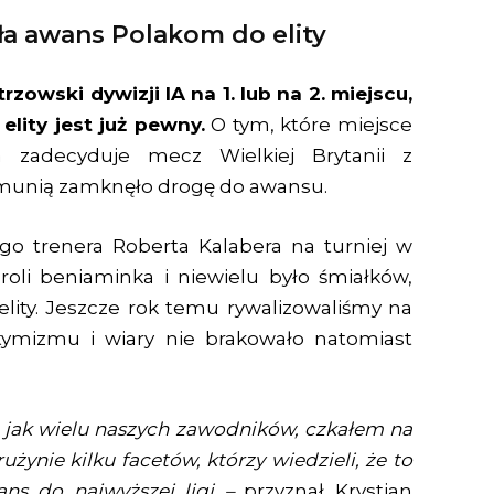
a awans Polakom do elity
rzowski dywizji IA na 1. lub na 2. miejscu,
lity jest już pewny.
O tym, które miejsce
ja zadecyduje mecz Wielkiej Brytanii z
munią zamknęło drogę do awansu.
o trenera Roberta Kalabera na turniej w
roli beniaminka i niewielu było śmiałków,
 elity. Jeszcze rok temu rywalizowaliśmy na
tymizmu i wiary nie brakowało natomiast
 jak wielu naszych zawodników, czkałem na
ynie kilku facetów, którzy wiedzieli, że to
ns do najwyższej ligi –
przyznał Krystian