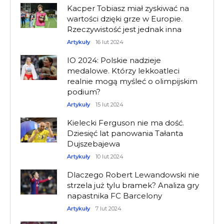
Kacper Tobiasz miał zyskiwać na
wartości dzięki grze w Europie.
Rzeczywistość jest jednak inna
Artykuły
16 lut 2024
IO 2024: Polskie nadzieje
medalowe. Którzy lekkoatleci
realnie mogą myśleć o olimpijskim
podium?
Artykuły
15 lut 2024
Kielecki Ferguson nie ma dość.
Dziesięć lat panowania Tałanta
Dujszebajewa
Artykuły
10 lut 2024
Dlaczego Robert Lewandowski nie
strzela już tylu bramek? Analiza gry
napastnika FC Barcelony
Artykuły
7 lut 2024