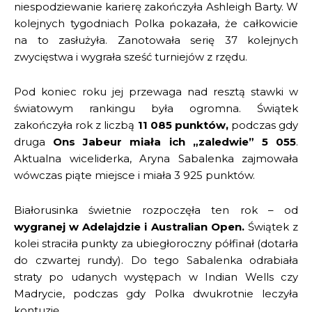
niespodziewanie karierę zakończyła Ashleigh Barty. W
kolejnych tygodniach Polka pokazała, że całkowicie
na to zasłużyła. Zanotowała serię 37 kolejnych
zwycięstwa i wygrała sześć turniejów z rzędu.
Pod koniec roku jej przewaga nad resztą stawki w
światowym rankingu była ogromna. Świątek
zakończyła rok z liczbą
11 085 punktów,
podczas gdy
druga
Ons Jabeur miała ich „zaledwie” 5 055
.
Aktualna wiceliderka, Aryna Sabalenka zajmowała
wówczas piąte miejsce i miała 3 925 punktów.
Białorusinka świetnie rozpoczęła ten rok – od
wygranej w Adelajdzie i Australian Open.
Świątek z
kolei straciła punkty za ubiegłoroczny półfinał (dotarła
do czwartej rundy). Do tego Sabalenka odrabiała
straty po udanych występach w Indian Wells czy
Madrycie, podczas gdy Polka dwukrotnie leczyła
kontuzję.