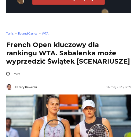
Tenis
Roland Garros
WTA
French Open kluczowy dla
rankingu WTA. Sabalenka może
wyprzedzić Świątek [SCENARIUSZE]
1
min.
Cezary Kawecki
26 maj 2023, 17:59