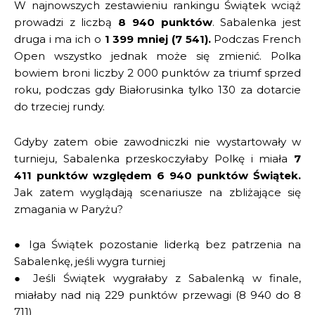
W najnowszych zestawieniu rankingu Świątek wciąż
prowadzi z liczbą
8 940 punktów
. Sabalenka jest
druga i ma ich o
1 399 mniej (7 541).
Podczas French
Open wszystko jednak może się zmienić. Polka
bowiem broni liczby 2 000 punktów za triumf sprzed
roku, podczas gdy Białorusinka tylko 130 za dotarcie
do trzeciej rundy.
Gdyby zatem obie zawodniczki nie wystartowały w
turnieju, Sabalenka przeskoczyłaby Polkę i miała
7
411 punktów względem 6 940 punktów Świątek.
Jak zatem wyglądają scenariusze na zbliżające się
zmagania w Paryżu?
● Iga Świątek pozostanie liderką bez patrzenia na
Sabalenkę, jeśli wygra turniej
● Jeśli Świątek wygrałaby z Sabalenką w finale,
miałaby nad nią 229 punktów przewagi (8 940 do 8
711)