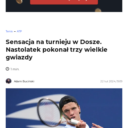
Tenis
ATP
Sensacja na turnieju w Dosze.
Nastolatek pokonał trzy wielkie
gwiazdy
1
min.
Adam Buciński
22 lut 2024, 19:09