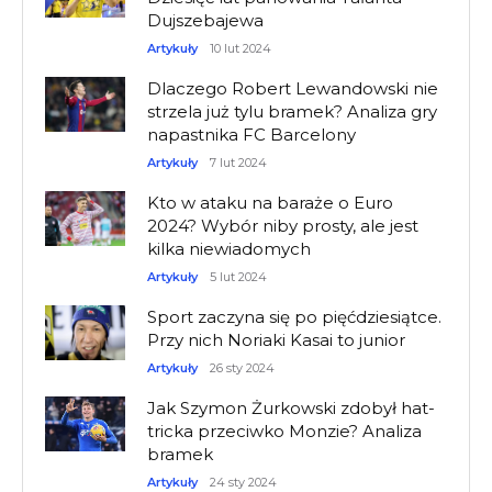
Dujszebajewa
Artykuły
10 lut 2024
Dlaczego Robert Lewandowski nie
strzela już tylu bramek? Analiza gry
napastnika FC Barcelony
Artykuły
7 lut 2024
Kto w ataku na baraże o Euro
2024? Wybór niby prosty, ale jest
kilka niewiadomych
Artykuły
5 lut 2024
Sport zaczyna się po pięćdziesiątce.
Przy nich Noriaki Kasai to junior
Artykuły
26 sty 2024
Jak Szymon Żurkowski zdobył hat-
tricka przeciwko Monzie? Analiza
bramek
Artykuły
24 sty 2024