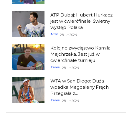
ATP Dubaj: Hubert Hurkacz
jest w ćwierćfinale! Świetny
występ Polaka
ATP
28 lut 2024
Kolejne zwycięstwo Kamila
Majchrzaka. Jest już w
ćwierćfinale turnieju
Tenis
28 lut 2024
WTA w San Diego: Duża
wpadka Magdaleny Fręch.
Przegrała z...
Tenis
28 lut 2024