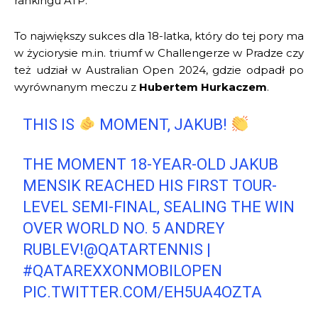
rankingu ATP.
To największy sukces dla 18-latka, który do tej pory ma
w życiorysie m.in. triumf w Challengerze w Pradze czy
też udział w Australian Open 2024, gdzie odpadł po
wyrównanym meczu z
Hubertem Hurkaczem
.
THIS IS
MOMENT, JAKUB!
THE MOMENT 18-YEAR-OLD JAKUB
MENSIK REACHED HIS FIRST TOUR-
LEVEL SEMI-FINAL, SEALING THE WIN
OVER WORLD NO. 5 ANDREY
RUBLEV!
@QATARTENNIS
|
#QATAREXXONMOBILOPEN
PIC.TWITTER.COM/EH5UA4OZTA