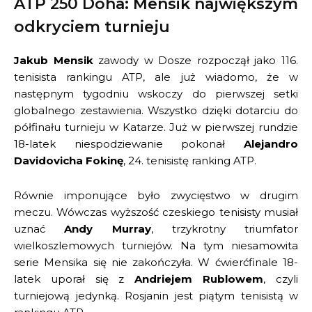
ATP 250 Doha: Mensik największym
odkryciem turnieju
Jakub Mensik
zawody w Dosze rozpoczął jako 116.
tenisista rankingu ATP, ale już wiadomo, że w
następnym tygodniu wskoczy do pierwszej setki
globalnego zestawienia. Wszystko dzięki dotarciu do
półfinału turnieju w Katarze. Już w pierwszej rundzie
18-latek niespodziewanie pokonał
Alejandro
Davidovicha Fokinę
, 24. tenisistę ranking ATP.
Równie imponujące było zwycięstwo w drugim
meczu. Wówczas wyższość czeskiego tenisisty musiał
uznać
Andy Murray
, trzykrotny triumfator
wielkoszlemowych turniejów. Na tym niesamowita
serie Mensika się nie zakończyła. W ćwierćfinale 18-
latek uporał się z
Andriejem Rublowem
, czyli
turniejową jedynką. Rosjanin jest piątym tenisistą w