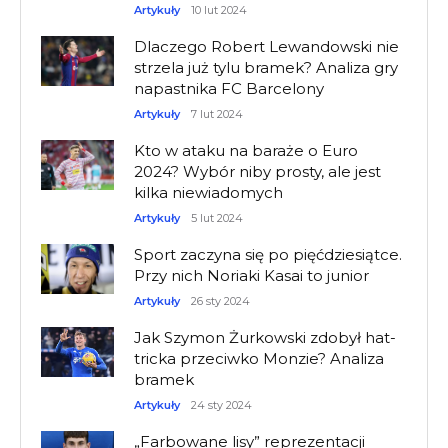
Artykuły
10 lut 2024
Dlaczego Robert Lewandowski nie
strzela już tylu bramek? Analiza gry
napastnika FC Barcelony
Artykuły
7 lut 2024
Kto w ataku na baraże o Euro
2024? Wybór niby prosty, ale jest
kilka niewiadomych
Artykuły
5 lut 2024
Sport zaczyna się po pięćdziesiątce.
Przy nich Noriaki Kasai to junior
Artykuły
26 sty 2024
Jak Szymon Żurkowski zdobył hat-
tricka przeciwko Monzie? Analiza
bramek
Artykuły
24 sty 2024
„Farbowane lisy” reprezentacji