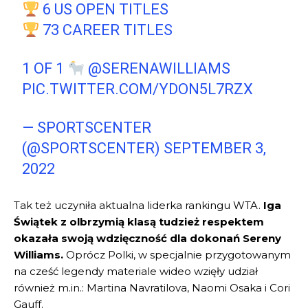
6 US OPEN TITLES
73 CAREER TITLES
1 OF 1
@SERENAWILLIAMS
PIC.TWITTER.COM/YDON5L7RZX
— SPORTSCENTER
(@SPORTSCENTER)
SEPTEMBER 3,
2022
Tak też uczyniła aktualna liderka rankingu WTA.
Iga
Świątek z olbrzymią klasą tudzież respektem
okazała swoją wdzięczność dla dokonań Sereny
Williams.
Oprócz Polki, w specjalnie przygotowanym
na cześć legendy materiale wideo wzięły udział
również m.in.: Martina Navratilova, Naomi Osaka i Cori
Gauff.