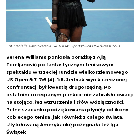
Fot. Danielle Parhizkaran-USA TODAY Sports/SIPA USA/PressFocus
Serena Williams poniosła porażkę z Ajlą
Tomljanović po fantastycznym tenisowym
spektaklu w trzeciej rundzie wielkoszlemowego
US Open 5:7, 7:6 (4), 1:6. Jednak wynik rzeczonej
konfrontacji był kwestią drugorzędną. Po
ostatnim rozegranym punkcie nie zabrakło owacji
na stojąco, łez wzruszenia i słów wdzięczności.
Pełne szacunku podziękowania płynęły od ikony
kobiecego tenisa, jak również z całego świata.
Utytułowaną Amerykankę pożegnała też Iga
Świątek.