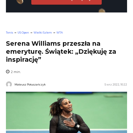
Tenis
US Open
Wielki Szlem
WTA
Serena Williams przeszła na
emeryturę. Świątek: „Dziękuję za
inspirację”
2
min.
Mateusz Połuszańczyk
5 wrz 2022, 10:22