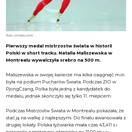
foto: zimbio.com
Pierwszy medal mistrzostw świata w historii
Polski w short tracku. Natalia Maliszewska w
Montrealu wywalczyła srebro na 500 m.
Maliszewska w swojej karierze ma kilka osiągnięć m.in.
była na podium Pucharów Świata. Podczas ZIO w
PjongCzang, Polka była jedną z kandydatek do
medalu, jednak skończyło się tylko 11. miejscem.
Podczas Mistrzostw Świata w Montrealu pokazała, że
stać ją na walkę z najlepszymi. Do finału awansowała z
drugiej lokaty. Polska łyżwiarka miała czas 43,411 s i
przegrała z mistrzynią olimpijską na 1500 m i w