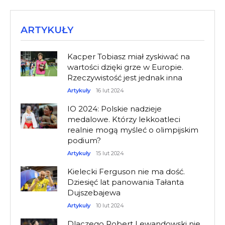
ARTYKUŁY
Kacper Tobiasz miał zyskiwać na
wartości dzięki grze w Europie.
Rzeczywistość jest jednak inna
Artykuły
16 lut 2024
IO 2024: Polskie nadzieje
medalowe. Którzy lekkoatleci
realnie mogą myśleć o olimpijskim
podium?
Artykuły
15 lut 2024
Kielecki Ferguson nie ma dość.
Dziesięć lat panowania Tałanta
Dujszebajewa
Artykuły
10 lut 2024
Dlaczego Robert Lewandowski nie