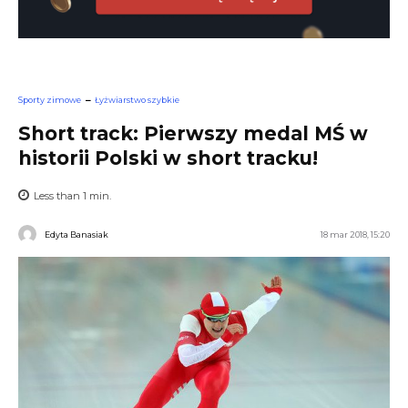
Sporty zimowe
Łyżwiarstwo szybkie
Short track: Pierwszy medal MŚ w
historii Polski w short tracku!
Less than 1
min.
Edyta Banasiak
18 mar 2018, 15:20