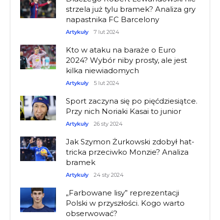
strzela już tylu bramek? Analiza gry
napastnika FC Barcelony
Artykuły
7 lut 2024
Kto w ataku na baraże o Euro
2024? Wybór niby prosty, ale jest
kilka niewiadomych
Artykuły
5 lut 2024
Sport zaczyna się po pięćdziesiątce.
Przy nich Noriaki Kasai to junior
Artykuły
26 sty 2024
Jak Szymon Żurkowski zdobył hat-
tricka przeciwko Monzie? Analiza
bramek
Artykuły
24 sty 2024
„Farbowane lisy” reprezentacji
Polski w przyszłości. Kogo warto
obserwować?