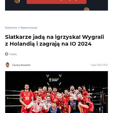
Siatkówka
Reprezentacje
Siatkarze jadą na igrzyska! Wygrali
z Holandią i zagrają na IO 2024
1
min.
Cezary Kawecki
7 paź 2023, 11:57