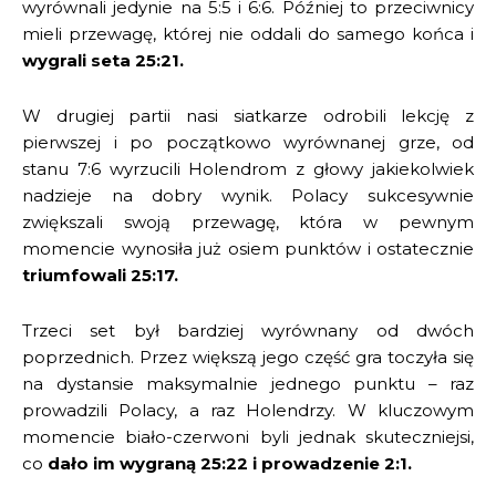
wyrównali jedynie na 5:5 i 6:6. Później to przeciwnicy
mieli przewagę, której nie oddali do samego końca i
wygrali seta 25:21.
W drugiej partii nasi siatkarze odrobili lekcję z
pierwszej i po początkowo wyrównanej grze, od
stanu 7:6 wyrzucili Holendrom z głowy jakiekolwiek
nadzieje na dobry wynik. Polacy sukcesywnie
zwiększali swoją przewagę, która w pewnym
momencie wynosiła już osiem punktów i ostatecznie
triumfowali 25:17.
Trzeci set był bardziej wyrównany od dwóch
poprzednich. Przez większą jego część gra toczyła się
na dystansie maksymalnie jednego punktu – raz
prowadzili Polacy, a raz Holendrzy. W kluczowym
momencie biało-czerwoni byli jednak skuteczniejsi,
co
dało im wygraną 25:22 i prowadzenie 2:1.