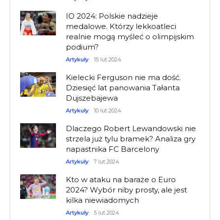
IO 2024: Polskie nadzieje
medalowe. Którzy lekkoatleci
realnie mogą myśleć o olimpijskim
podium?
Artykuły
15 lut 2024
Kielecki Ferguson nie ma dość.
Dziesięć lat panowania Tałanta
Dujszebajewa
Artykuły
10 lut 2024
Dlaczego Robert Lewandowski nie
strzela już tylu bramek? Analiza gry
napastnika FC Barcelony
Artykuły
7 lut 2024
Kto w ataku na baraże o Euro
2024? Wybór niby prosty, ale jest
kilka niewiadomych
Artykuły
5 lut 2024