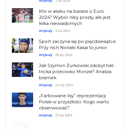
Artykuły
7 lut 2024
Kto w ataku na baraże o Euro
2024? Wybór niby prosty, ale jest
kilka niewiadomych
Artykuły
5 lut 2024
Sport zaczyna się po pięćdziesiątce.
Przy nich Noriaki Kasai to junior
Artykuły
26 sty 2024
Jak Szymon Żurkowski zdobył hat-
tricka przeciwko Monzie? Analiza
bramek
Artykuły
24 sty 2024
„Farbowane lisy” reprezentacji
Polski w przyszłości. Kogo warto
obserwować?
Artykuły
23 sty 2024