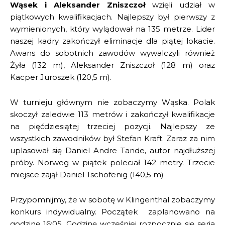
Wąsek i Aleksander Zniszczoł
wzięli udział w
piątkowych kwalifikacjach. Najlepszy był pierwszy z
wymienionych, który wylądował na 135 metrze. Lider
naszej kadry zakończył eliminacje dla piątej lokacie.
Awans do sobotnich zawodów wywalczyli również
Żyła (132 m), Aleksander Zniszczoł (128 m) oraz
Kacper Juroszek (120,5 m).
W turnieju głównym nie zobaczymy Wąska. Polak
skoczył zaledwie 113 metrów i zakończył kwalifikacje
na pięćdziesiątej trzeciej pozycji. Najlepszy ze
wszystkich zawodników był Stefan Kraft. Zaraz za nim
uplasował się Daniel Andre Tande, autor najdłuższej
próby. Norweg w piątek poleciał 142 metry. Trzecie
miejsce zajął Daniel Tschofenig (140,5 m)
Przypomnijmy, że w sobotę w Klingenthal zobaczymy
konkurs indywidualny. Początek zaplanowano na
godzinę 16:05. Godzinę wcześniej rozpocznie się seria