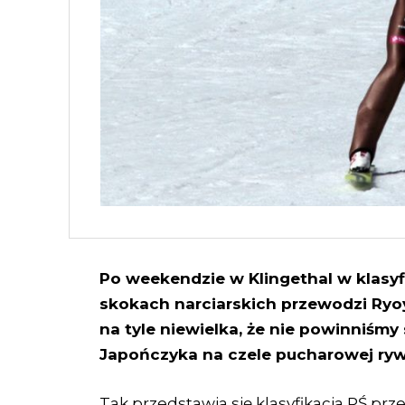
Po weekendzie w Klingethal w klasyf
skokach narciarskich przewodzi Ryo
na tyle niewielka, że nie powinniśmy
Japończyka na czele pucharowej rywa
Tak przedstawia się klasyfikacja PŚ prz