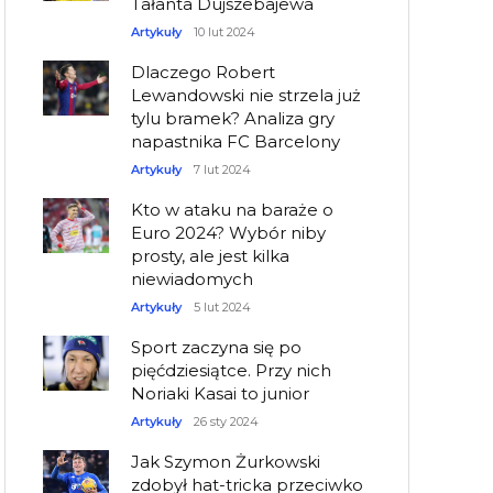
Tałanta Dujszebajewa
Artykuły
10 lut 2024
Dlaczego Robert
Lewandowski nie strzela już
tylu bramek? Analiza gry
napastnika FC Barcelony
Artykuły
7 lut 2024
Kto w ataku na baraże o
Euro 2024? Wybór niby
prosty, ale jest kilka
niewiadomych
Artykuły
5 lut 2024
Sport zaczyna się po
pięćdziesiątce. Przy nich
Noriaki Kasai to junior
Artykuły
26 sty 2024
Jak Szymon Żurkowski
zdobył hat-tricka przeciwko