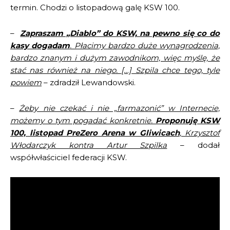
termin. Chodzi o listopadową galę KSW 100.
–
Zapraszam „Diablo” do KSW, na pewno się co do
kasy dogadam
. Płacimy bardzo duże wynagrodzenia,
bardzo znanym i dużym zawodnikom, więc myślę, że
stać nas również na niego. […] Szpila chce tego, tyle
powiem
– zdradził Lewandowski.
–
Żeby nie czekać i nie „farmazonić” w Internecie,
możemy o tym pogadać konkretnie.
Proponuję KSW
100, listopad PreZero Arena w Gliwicach
, Krzysztof
Włodarczyk kontra Artur Szpilka
– dodał
współwłaściciel federacji KSW.