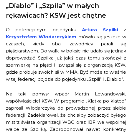
„Diablo” i „Szpila” w małych
rękawicach? KSW jest chętne
O potencjalnym pojedynku
Artura Szpilki
z
Krzysztofem Włodarczykiem
mówiło się jeszcze w
czasach, kiedy obaj zawodnicy parali się
pięściarstwem. Do walki w boksie nie udało się jednak
doprowadzić. Szpilka już jakiś czas temu skończył z
szermierką na pięści i związał się z organizacją KSW,
gdzie próbuje swoich sił w MMA. Być może to właśnie
w tej federacji dojdzie do pojedynku „Szpili” i „Diablo”.
Na taki pomysł wpadł Martin Lewandowski,
współwłaściciel KSW. W programie „Klatka po klatce”
zaprosił Włodarczyka do prowadzonej przez siebie
federacji. Zadeklarował, że chciałby zobaczyć byłego
mistrz świata organizacji WBC oraz IBF we wspólnej
walce ze Szpilką. Zaproponował nawet konkretny