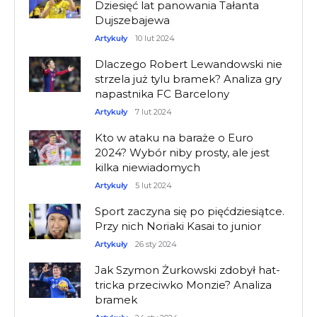
Dziesięć lat panowania Tałanta
Dujszebajewa
Artykuły
10 lut 2024
Dlaczego Robert Lewandowski nie
strzela już tylu bramek? Analiza gry
napastnika FC Barcelony
Artykuły
7 lut 2024
Kto w ataku na baraże o Euro
2024? Wybór niby prosty, ale jest
kilka niewiadomych
Artykuły
5 lut 2024
Sport zaczyna się po pięćdziesiątce.
Przy nich Noriaki Kasai to junior
Artykuły
26 sty 2024
Jak Szymon Żurkowski zdobył hat-
tricka przeciwko Monzie? Analiza
bramek