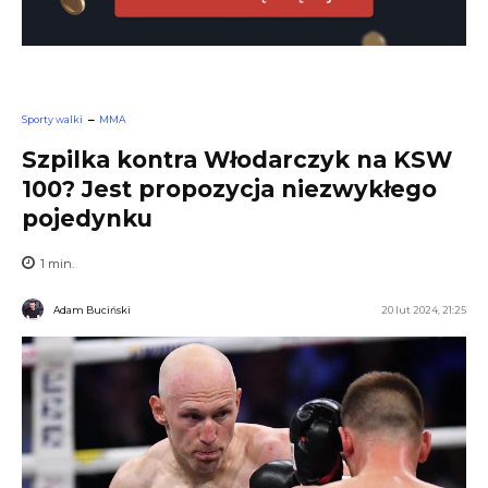
Sporty walki
MMA
Szpilka kontra Włodarczyk na KSW
100? Jest propozycja niezwykłego
pojedynku
1
min.
Adam Buciński
20 lut 2024, 21:25