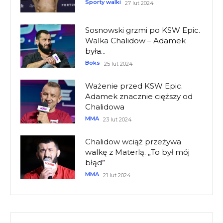
Sporty walki
27 lut 2024
Sosnowski grzmi po KSW Epic.
Walka Chalidow – Adamek
była...
Boks
25 lut 2024
Ważenie przed KSW Epic.
Adamek znacznie cięższy od
Chalidowa
MMA
23 lut 2024
Chalidow wciąż przeżywa
walkę z Materlą. „To był mój
błąd”
MMA
21 lut 2024