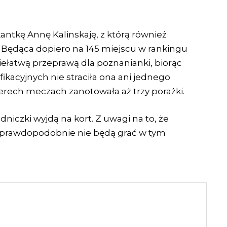
fikantkę Annę Kalinskaję, z którą również
ć. Będąca dopiero na 145 miejscu w rankingu
ełatwą przeprawą dla poznanianki, biorąc
kacyjnych nie straciła ona ani jednego
terech meczach zanotowała aż trzy porażki.
niczki wyjdą na kort. Z uwagi na to, że
, prawdopodobnie nie będą grać w tym