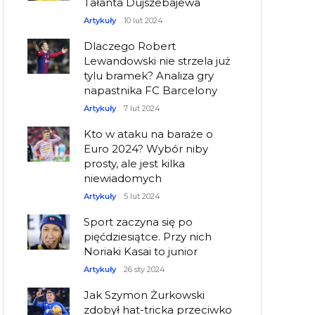
Tałanta Dujszebajewa
Artykuły
10 lut 2024
Dlaczego Robert
Lewandowski nie strzela już
tylu bramek? Analiza gry
napastnika FC Barcelony
Artykuły
7 lut 2024
Kto w ataku na baraże o
Euro 2024? Wybór niby
prosty, ale jest kilka
niewiadomych
Artykuły
5 lut 2024
Sport zaczyna się po
pięćdziesiątce. Przy nich
Noriaki Kasai to junior
Artykuły
26 sty 2024
Jak Szymon Żurkowski
zdobył hat-tricka przeciwko