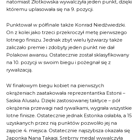
natomiast Złotkowska wywalczyła jeden punkt, dzięki
któremu uplasowała się na 9. pozycji.
Punktował w półfinale także Konrad Niedźwiedzki.
On z kolei jako trzeci przekroczył metę pierwszego
lotnego finiszu. Jednak zbyt wielu łyżwiarzy także
zaliczało premie i zdobyty jeden punkt nie dał
Polakowi awansu. Ostatecznie został sklasyfikowany
na 10. pozycji w swoim biegu i pożegnał się z
rywalizacją.
W finałowym biegu kobiet na pierwszych
okrążeniach zaatakowała reprezentantka Estonii –
Saskia Alusalu. Dzięki zastosowanej taktyce – pół
okrążenia przewagi nad rywalkami, wygrała wszystkie
lotne finisze. Ostatecznie jednak Estonka osłabła, a 15
uzyskanych przez nią punktów pozwoliło jej na
zajęcie 4. miejsca. Ostatecznie najszybsza okazała się
Japonka Nana Takagi. Srebrny medal wywalczyła