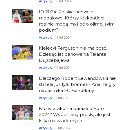
Artykuły
16 lut 2024
IO 2024: Polskie nadzieje
medalowe. Którzy lekkoatleci
realnie mogą myśleć o olimpijskim
podium?
Artykuły
15 lut 2024
Kielecki Ferguson nie ma dość.
Dziesięć lat panowania Tałanta
Dujszebajewa
Artykuły
10 lut 2024
Dlaczego Robert Lewandowski nie
strzela już tylu bramek? Analiza gry
napastnika FC Barcelony
Artykuły
7 lut 2024
Kto w ataku na baraże o Euro
2024? Wybór niby prosty, ale jest
kilka niewiadomych
Artykuły
5 lut 2024