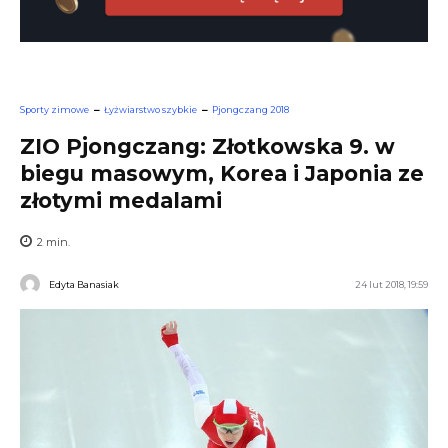
Sporty zimowe
Łyżwiarstwo szybkie
Pjongczang 2018
ZIO Pjongczang: Złotkowska 9. w
biegu masowym, Korea i Japonia ze
złotymi medalami
2
min.
Edyta Banasiak
24 lut 2018, 19:59