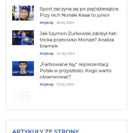
Sport zaczyna się po pięćdziesiątce.
Przy nich Noriaki Kasai to junior
Artykuły
26 sty 2024
Jak Szymon Żurkowski zdobył hat-
tricka przeciwko Monzie? Analiza
bramek
Artykuły
24 sty 2024
„Farbowane lisy” reprezentacji
Polski w przyszłości. Kogo warto
obserwować?
Artykuły
23 sty 2024
ARTYKUŁY ZE STRONY