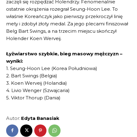
zaczęli się rozpędzać Holendrzy. Fenomenalnie
ostatnie okrążenia rozegrał Seung-Hoon Lee. To
właśnie Koreańczyk jako pierwszy przekroczył linię
mety i zdobył złoty medal. Za jego plecami finiszował
Belg Bart Swings, a na trzecim miejscu skończył
Holender Koen Werveij.
Łyżwiarstwo szybkie, bieg masowy mężczyzn –
wyniki:
1. Seung-Hoon Lee (Korea Południowa)
2. Bart Swings (Belgia)
3. Koen Werveij (Holandia)
4. Livio Wenger (Szwajcaria)
5. Viktor Thorup (Dania)
Autor:
Edyta Banasiak