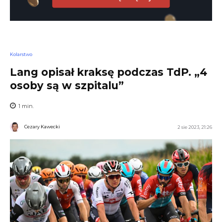
Kolarstwo
Lang opisał kraksę podczas TdP. „4
osoby są w szpitalu”
1
min.
Cezary Kawecki
2 sie 2023, 21:26