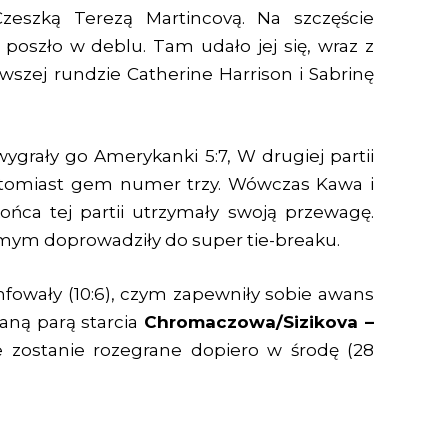
Czeszką Terezą Martincovą. Na szczęście
 poszło w deblu. Tam udało jej się, wraz z
szej rundzie Catherine Harrison i Sabrinę
ygrały go Amerykanki 5:7, W drugiej partii
omiast gem numer trzy. Wówczas Kawa i
ońca tej partii utrzymały swoją przewagę.
samym doprowadziły do super tie-breaku.
owały (10:6), czym zapewniły sobie awans
aną parą starcia
Chromaczowa/Sizikova –
e zostanie rozegrane dopiero w środę (28