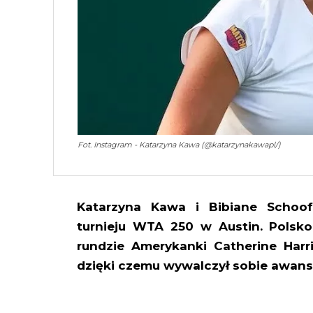
Fot. Instagram - Katarzyna Kawa (@katarzynakawapl/)
Katarzyna Kawa i Bibiane Schoo
turnieju WTA 250 w Austin. Polsko
rundzie Amerykanki Catherine Harris
dzięki czemu wywalczył sobie awans 