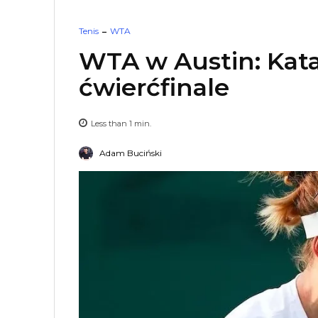
Tenis
WTA
WTA w Austin: Kat
ćwierćfinale
Less than 1
min.
Adam Buciński