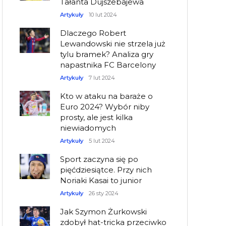
Tałanta Dujszebajewa
Artykuły
10 lut 2024
Dlaczego Robert
Lewandowski nie strzela już
tylu bramek? Analiza gry
napastnika FC Barcelony
Artykuły
7 lut 2024
Kto w ataku na baraże o
Euro 2024? Wybór niby
prosty, ale jest kilka
niewiadomych
Artykuły
5 lut 2024
Sport zaczyna się po
pięćdziesiątce. Przy nich
Noriaki Kasai to junior
Artykuły
26 sty 2024
Jak Szymon Żurkowski
zdobył hat-tricka przeciwko