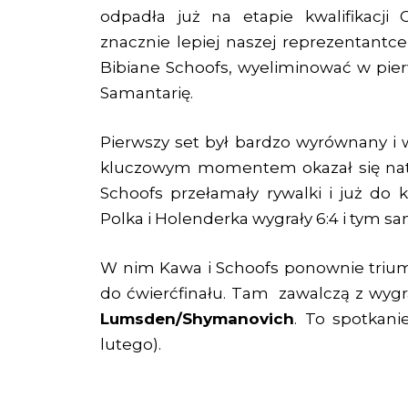
odpadła już na etapie kwalifikacji 
znacznie lepiej naszej reprezentantce
Bibiane Schoofs, wyeliminować w pierw
Samantarię.
Pierwszy set był bardzo wyrównany i w
kluczowym momentem okazał się nat
Schoofs przełamały rywalki i już do k
Polka i Holenderka wygrały 6:4 i tym 
W nim Kawa i Schoofs ponownie triumf
do ćwierćfinału. Tam zawalczą z wygr
Lumsden/Shymanovich
. To spotkani
lutego).